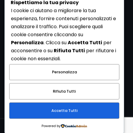
Rispettiamo la tua privacy
I cookie ci aiutano a migliorare la tua
esperienza, fornire contenuti personalizzati e
analizzare il traffico. Puoi scegliere quali
Newsletter
cookie consentire cliccando su
Se vuoi ricevere la Rivista gratuita di archeologia realizzata
Personalizza
. Clicca su
Accetta Tutti
per
dalla Redazione di ArcheoMedia iscriviti alla nostra
acconsentire o su
Rifiuta Tutti
per rifiutare i
Newsletter [
Clicca Qui
]
cookie non essenziali.
Con l'invio del messaggio l'utente dichiara di aver letto
Personalizza
l’informativa sulla privacy e di acconsentire al trattamento
dei propri dati personali.
Rifiuta Tutti
[
Informativa Privacy
]
Accetta Tutti
Copyright © 1999-2026
Mediares S.c.
PI 07341730013 - [
PRIVACY
Powered by
POLICY
]