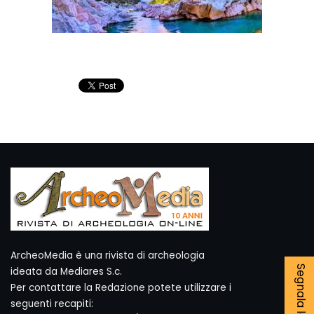
ArcheoMedia è una rivista di archeologia
ideata da Mediares S.c.
Per contattare la Redazione potete utilizzare i
seguenti recapiti: