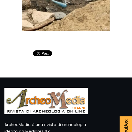
ArcheoMedia è una rivista di archeologia
ideata da Mediares S.c.