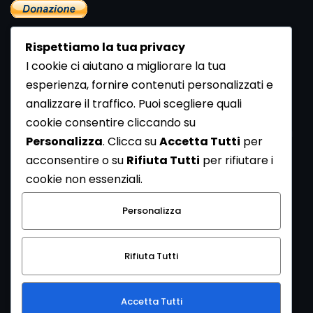
Rispettiamo la tua privacy
I cookie ci aiutano a migliorare la tua
esperienza, fornire contenuti personalizzati e
analizzare il traffico. Puoi scegliere quali
Newsletter
cookie consentire cliccando su
Se vuoi ricevere la Rivista gratuita di archeologia realizzata
Personalizza
. Clicca su
Accetta Tutti
per
dalla Redazione di ArcheoMedia iscriviti alla nostra
acconsentire o su
Rifiuta Tutti
per rifiutare i
Newsletter [
Clicca Qui
]
cookie non essenziali.
Con l'invio del messaggio l'utente dichiara di aver letto
Personalizza
l’informativa sulla privacy e di acconsentire al trattamento
dei propri dati personali.
Rifiuta Tutti
[
Informativa Privacy
]
Accetta Tutti