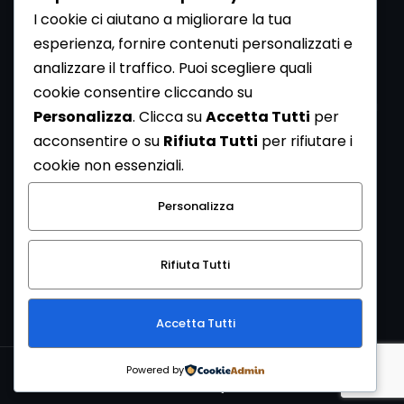
I cookie ci aiutano a migliorare la tua
esperienza, fornire contenuti personalizzati e
analizzare il traffico. Puoi scegliere quali
Newsletter
cookie consentire cliccando su
Se vuoi ricevere la Rivista gratuita di archeologia realizzata
Personalizza
. Clicca su
Accetta Tutti
per
dalla Redazione di ArcheoMedia iscriviti alla nostra
acconsentire o su
Rifiuta Tutti
per rifiutare i
Newsletter [
Clicca Qui
]
cookie non essenziali.
Con l'invio del messaggio l'utente dichiara di aver letto
Personalizza
l’informativa sulla privacy e di acconsentire al trattamento
dei propri dati personali.
Rifiuta Tutti
[
Informativa Privacy
]
Accetta Tutti
Copyright © 1999-2026
Mediares S.c.
PI 07341730013 - [
PRIVACY
Powered by
POLICY
]