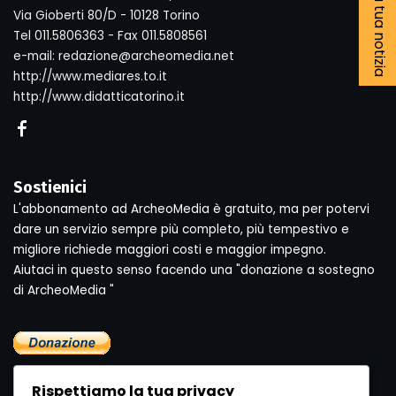
Segnala la tua notizia
Via Gioberti 80/D - 10128 Torino
Tel 011.5806363 - Fax 011.5808561
e-mail: redazione@archeomedia.net
http://www.mediares.to.it
http://www.didatticatorino.it
Sostienici
L'abbonamento ad ArcheoMedia è gratuito, ma per potervi
dare un servizio sempre più completo, più tempestivo e
migliore richiede maggiori costi e maggior impegno.
Aiutaci in questo senso facendo una "donazione a sostegno
di ArcheoMedia "
Rispettiamo la tua privacy