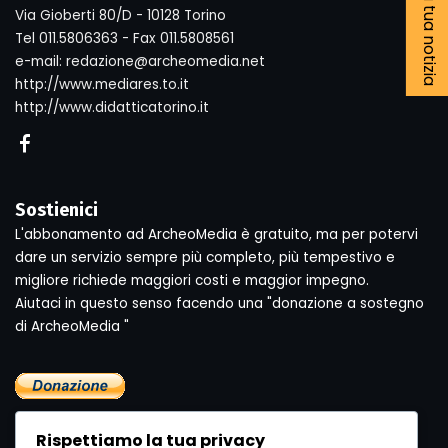
Segnala la tua notizia
Via Gioberti 80/D - 10128 Torino
Tel 011.5806363 - Fax 011.5808561
e-mail: redazione@archeomedia.net
http://www.mediares.to.it
http://www.didatticatorino.it
Sostienici
L'abbonamento ad ArcheoMedia è gratuito, ma per potervi
dare un servizio sempre più completo, più tempestivo e
migliore richiede maggiori costi e maggior impegno.
Aiutaci in questo senso facendo una "donazione a sostegno
di ArcheoMedia "
Rispettiamo la tua privacy