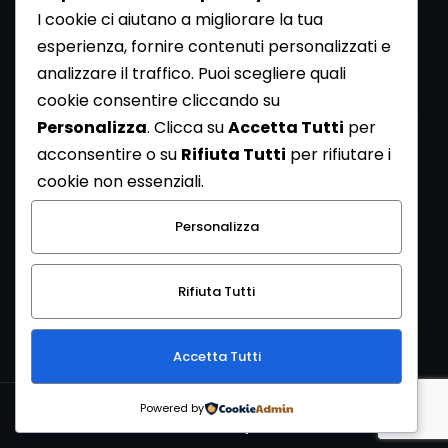
I cookie ci aiutano a migliorare la tua
esperienza, fornire contenuti personalizzati e
analizzare il traffico. Puoi scegliere quali
Newsletter
cookie consentire cliccando su
Se vuoi ricevere la Rivista gratuita di archeologia realizzata
Personalizza
. Clicca su
Accetta Tutti
per
dalla Redazione di ArcheoMedia iscriviti alla nostra
acconsentire o su
Rifiuta Tutti
per rifiutare i
Newsletter [
Clicca Qui
]
cookie non essenziali.
Con l'invio del messaggio l'utente dichiara di aver letto
Personalizza
l’informativa sulla privacy e di acconsentire al trattamento
dei propri dati personali.
Rifiuta Tutti
[
Informativa Privacy
]
Accetta Tutti
Copyright © 1999-2026
Mediares S.c.
PI 07341730013 - [
PRIVACY
Powered by
POLICY
]