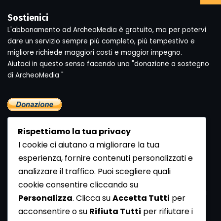
Sostienici
L'abbonamento ad ArcheoMedia è gratuito, ma per potervi
dare un servizio sempre più completo, più tempestivo e
migliore richiede maggiori costi e maggior impegno.
Aiutaci in questo senso facendo una "donazione a sostegno
di ArcheoMedia "
Rispettiamo la tua privacy
I cookie ci aiutano a migliorare la tua
esperienza, fornire contenuti personalizzati e
analizzare il traffico. Puoi scegliere quali
Newsletter
cookie consentire cliccando su
Se vuoi ricevere la Rivista gratuita di archeologia realizzata
Personalizza
. Clicca su
Accetta Tutti
per
dalla Redazione di ArcheoMedia iscriviti alla nostra
acconsentire o su
Rifiuta Tutti
per rifiutare i
Newsletter [
Clicca Qui
]