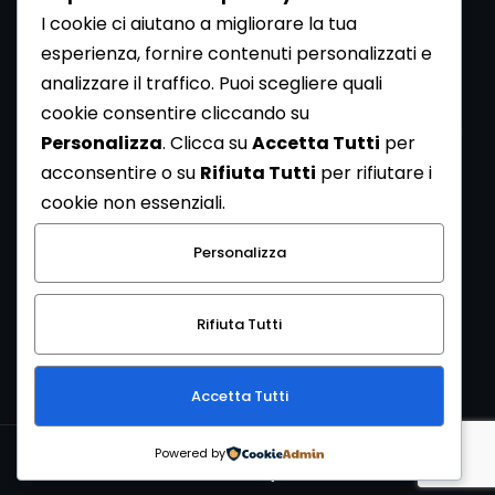
I cookie ci aiutano a migliorare la tua
esperienza, fornire contenuti personalizzati e
analizzare il traffico. Puoi scegliere quali
Newsletter
cookie consentire cliccando su
Se vuoi ricevere la Rivista gratuita di archeologia realizzata
Personalizza
. Clicca su
Accetta Tutti
per
dalla Redazione di ArcheoMedia iscriviti alla nostra
acconsentire o su
Rifiuta Tutti
per rifiutare i
Newsletter [
Clicca Qui
]
cookie non essenziali.
Con l'invio del messaggio l'utente dichiara di aver letto
Personalizza
l’informativa sulla privacy e di acconsentire al trattamento
dei propri dati personali.
Rifiuta Tutti
[
Informativa Privacy
]
Accetta Tutti
Copyright © 1999-2026
Mediares S.c.
PI 07341730013 - [
PRIVACY
Powered by
POLICY
]