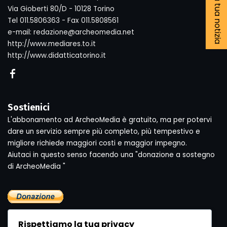
Segnala la tua notizia
Via Gioberti 80/D - 10128 Torino
Tel 011.5806363 - Fax 011.5808561
e-mail: redazione@archeomedia.net
http://www.mediares.to.it
http://www.didatticatorino.it
Sostienici
L'abbonamento ad ArcheoMedia è gratuito, ma per potervi
dare un servizio sempre più completo, più tempestivo e
migliore richiede maggiori costi e maggior impegno.
Aiutaci in questo senso facendo una "donazione a sostegno
di ArcheoMedia "
Rispettiamo la tua privacy