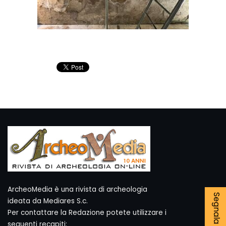
ArcheoMedia è una rivista di archeologia
ideata da Mediares S.c.
Per contattare la Redazione potete utilizzare i
seguenti recapiti: