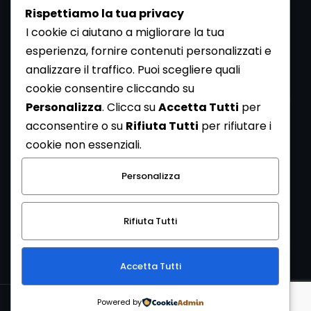
Rispettiamo la tua privacy
I cookie ci aiutano a migliorare la tua
esperienza, fornire contenuti personalizzati e
analizzare il traffico. Puoi scegliere quali
Newsletter
cookie consentire cliccando su
Se vuoi ricevere la Rivista gratuita di archeologia realizzata
Personalizza
. Clicca su
Accetta Tutti
per
dalla Redazione di ArcheoMedia iscriviti alla nostra
acconsentire o su
Rifiuta Tutti
per rifiutare i
Newsletter [
Clicca Qui
]
cookie non essenziali.
Con l'invio del messaggio l'utente dichiara di aver letto
Personalizza
l’informativa sulla privacy e di acconsentire al trattamento
dei propri dati personali.
Rifiuta Tutti
[
Informativa Privacy
]
Accetta Tutti
Copyright © 1999-2026
Mediares S.c.
PI 07341730013 - [
PRIVACY
Powered by