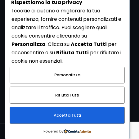
Rispettiamo la tua privacy
I cookie ci aiutano a migliorare la tua
esperienza, fornire contenuti personalizzati e
analizzare il traffico. Puoi scegliere quali
Newsletter
cookie consentire cliccando su
Se vuoi ricevere la Rivista gratuita di archeologia realizzata
Personalizza
. Clicca su
Accetta Tutti
per
dalla Redazione di ArcheoMedia iscriviti alla nostra
acconsentire o su
Rifiuta Tutti
per rifiutare i
Newsletter [
Clicca Qui
]
cookie non essenziali.
Con l'invio del messaggio l'utente dichiara di aver letto
Personalizza
l’informativa sulla privacy e di acconsentire al trattamento
dei propri dati personali.
Rifiuta Tutti
[
Informativa Privacy
]
Accetta Tutti
Copyright © 1999-2026
Mediares S.c.
PI 07341730013 - [
PRIVACY
Powered by
POLICY
]