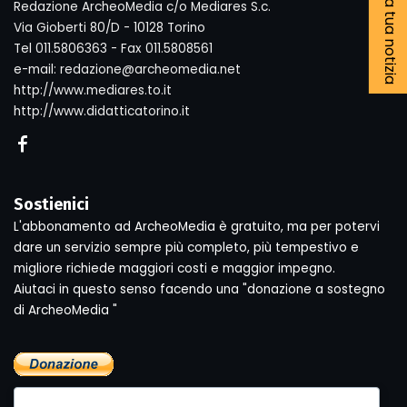
Segnala la tua notizia
Redazione ArcheoMedia c/o Mediares S.c.
Via Gioberti 80/D - 10128 Torino
Tel 011.5806363 - Fax 011.5808561
e-mail: redazione@archeomedia.net
http://www.mediares.to.it
http://www.didatticatorino.it
Sostienici
L'abbonamento ad ArcheoMedia è gratuito, ma per potervi
dare un servizio sempre più completo, più tempestivo e
migliore richiede maggiori costi e maggior impegno.
Aiutaci in questo senso facendo una "donazione a sostegno
di ArcheoMedia "