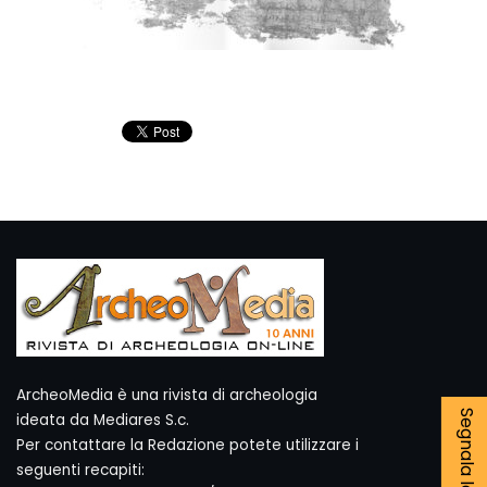
ArcheoMedia è una rivista di archeologia
ideata da Mediares S.c.
Per contattare la Redazione potete utilizzare i
seguenti recapiti: