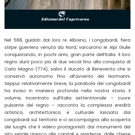
Nel 568, guidati dal loro re Alboino, i Longobardi, fiera
stirpe guerriera venuta da Nord, varcarono le Alpi Giulie
conquistando, in pochi anni, gran parte dell’Italia. Il loro
regno durò poco più di due secoli fino alla conquista di
Carlo Magno (774), salvo il ducato di Benevento che si
conservò autonomo fino all’avvento dei Normanni.
Seppur relativamente breve, la parabola dei Longobardi
ha inciso in maniera profonda nella nostra storia. Il
volume, incentrato sull’Italia settentrionale – cuore
pulsante del regno – racconta la complessa eredità
artistica, architettonica e culturale lasciata dai
Longobardi sul territorio e ci accompagna alla scoperta
dei luoghi che li videro protagonisti: dai monumenti del
sito seriale Unesco alle capitali e residenze, dalle chiese