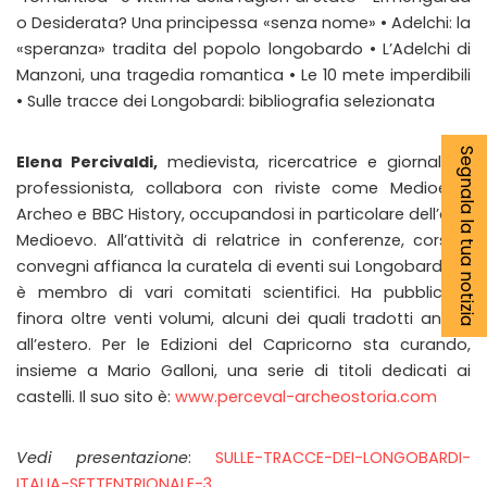
o Desiderata? Una principessa «senza nome» • Adelchi: la
«speranza» tradita del popolo longobardo • L’Adelchi di
Manzoni, una tragedia romantica • Le 10 mete imperdibili
• Sulle tracce dei Longobardi: bibliografia selezionata
Segnala la tua notizia
Elena Percivaldi,
medievista, ricercatrice e giornalista
professionista, collabora con riviste come Medioevo,
Archeo e BBC History, occupandosi in particolare dell’alto
Medioevo. All’attività di relatrice in conferenze, corsi e
convegni affianca la curatela di eventi sui Longobardi ed
è membro di vari comitati scientifici. Ha pubblicato
finora oltre venti volumi, alcuni dei quali tradotti anche
all’estero. Per le Edizioni del Capricorno sta curando,
insieme a Mario Galloni, una serie di titoli dedicati ai
castelli. Il suo sito è:
www.perceval-archeostoria.com
Vedi presentazione
:
SULLE-TRACCE-DEI-LONGOBARDI-
ITALIA-SETTENTRIONALE-3