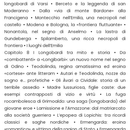
longobardi di Varsi • Berceto e la leggenda di san
Moderanno • Dalla «via di monte Bardone» alla
Francigena • Montecchio nell’Emilia, una necropoli nel
castello • Modena e Bologna, la «frontiera fluttuante» •
Nonantola, nel segno di Anselmo • La lastra di
Gundeberga • Spilamberto, una ricca necropoli di
frontiera • I luoghi dell’Emilia
Capitolo 8 I Longobardi tra mito e storia • Da
«combattenti» a «Longibarbi»: un nuovo nome nel segno
di Odino • Teodolinda, regina amatissima ed eroina
«cortese» ante litteram • Autari e Teodolinda, nozze da
sogno e… profetiche • Gli Àvari a Cividale: storia di un
terribile assedio • Madre lussuriosa, figlie caste: due
esempi contrapposti di vizio e virtù • La fuga
rocambolesca di Grimoaldo: una saga (longobarda) del
giovane eroe • Lamissione e l’Amazzone: dal matriarcato
alla società guerriera • L’epopea di Lopichis: tra ricordi
classici e saghe nordiche • Ermengarda: eroina
«romantica» e vittima della ragion di Stato • Ermengarda