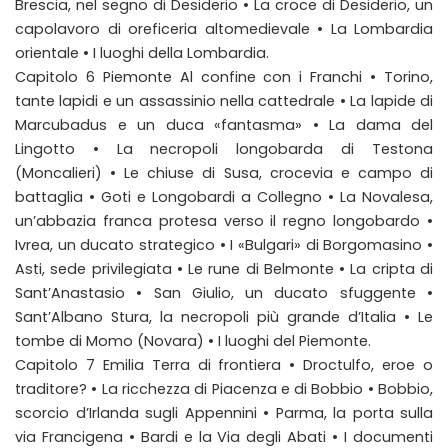
Brescia, nel segno di Desiderio • La croce di Desiderio, un
capolavoro di oreficeria altomedievale • La Lombardia
orientale • I luoghi della Lombardia.
Capitolo 6 Piemonte Al confine con i Franchi • Torino,
tante lapidi e un assassinio nella cattedrale • La lapide di
Marcubadus e un duca «fantasma» • La dama del
Lingotto • La necropoli longobarda di Testona
(Moncalieri) • Le chiuse di Susa, crocevia e campo di
battaglia • Goti e Longobardi a Collegno • La Novalesa,
un’abbazia franca protesa verso il regno longobardo •
Ivrea, un ducato strategico • I «Bulgari» di Borgomasino •
Asti, sede privilegiata • Le rune di Belmonte • La cripta di
Sant’Anastasio • San Giulio, un ducato sfuggente •
Sant’Albano Stura, la necropoli più grande d’Italia • Le
tombe di Momo (Novara) • I luoghi del Piemonte.
Capitolo 7 Emilia Terra di frontiera • Droctulfo, eroe o
traditore? • La ricchezza di Piacenza e di Bobbio • Bobbio,
scorcio d’Irlanda sugli Appennini • Parma, la porta sulla
via Francigena • Bardi e la Via degli Abati • I documenti