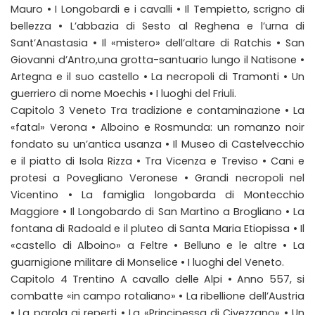
Mauro • I Longobardi e i cavalli • Il Tempietto, scrigno di
bellezza • L’abbazia di Sesto al Reghena e l’urna di
Sant’Anastasia • Il «mistero» dell’altare di Ratchis • San
Giovanni d’Antro,una grotta-santuario lungo il Natisone •
Artegna e il suo castello • La necropoli di Tramonti • Un
guerriero di nome Moechis • I luoghi del Friuli.
Capitolo 3 Veneto Tra tradizione e contaminazione • La
«fatal» Verona • Alboino e Rosmunda: un romanzo noir
fondato su un’antica usanza • Il Museo di Castelvecchio
e il piatto di Isola Rizza • Tra Vicenza e Treviso • Cani e
protesi a Povegliano Veronese • Grandi necropoli nel
Vicentino • La famiglia longobarda di Montecchio
Maggiore • Il Longobardo di San Martino a Brogliano • La
fontana di Radoald e il pluteo di Santa Maria Etiopissa • Il
«castello di Alboino» a Feltre • Belluno e le altre • La
guarnigione militare di Monselice • I luoghi del Veneto.
Capitolo 4 Trentino A cavallo delle Alpi • Anno 557, si
combatte «in campo rotaliano» • La ribellione dell’Austria
• La parola ai reperti • La «Principessa di Civezzano» • Un