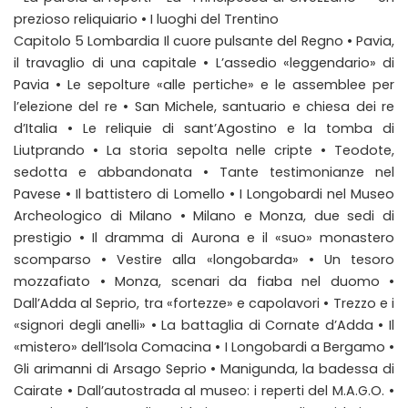
prezioso reliquiario • I luoghi del Trentino
Capitolo 5 Lombardia Il cuore pulsante del Regno • Pavia,
il travaglio di una capitale • L’assedio «leggendario» di
Pavia • Le sepolture «alle pertiche» e le assemblee per
l’elezione del re • San Michele, santuario e chiesa dei re
d’Italia • Le reliquie di sant’Agostino e la tomba di
Liutprando • La storia sepolta nelle cripte • Teodote,
sedotta e abbandonata • Tante testimonianze nel
Pavese • Il battistero di Lomello • I Longobardi nel Museo
Archeologico di Milano • Milano e Monza, due sedi di
prestigio • Il dramma di Aurona e il «suo» monastero
scomparso • Vestire alla «longobarda» • Un tesoro
mozzafiato • Monza, scenari da fiaba nel duomo •
Dall’Adda al Seprio, tra «fortezze» e capolavori • Trezzo e i
«signori degli anelli» • La battaglia di Cornate d’Adda • Il
«mistero» dell’Isola Comacina • I Longobardi a Bergamo •
Gli arimanni di Arsago Seprio • Manigunda, la badessa di
Cairate • Dall’autostrada al museo: i reperti del M.A.G.O. •