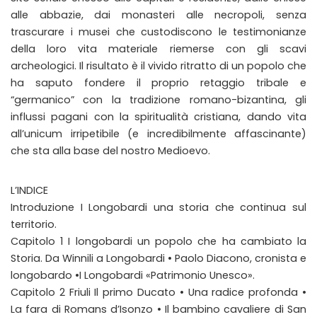
alle abbazie, dai monasteri alle necropoli, senza
trascurare i musei che custodiscono le testimonianze
della loro vita materiale riemerse con gli scavi
archeologici. Il risultato è il vivido ritratto di un popolo che
ha saputo fondere il proprio retaggio tribale e
“germanico” con la tradizione romano-bizantina, gli
influssi pagani con la spiritualità cristiana, dando vita
all’unicum irripetibile (e incredibilmente affascinante)
che sta alla base del nostro Medioevo.
L’INDICE
Introduzione I Longobardi una storia che continua sul
territorio.
Capitolo 1 I longobardi un popolo che ha cambiato la
Storia. Da Winnili a Longobardi • Paolo Diacono, cronista e
longobardo •I Longobardi «Patrimonio Unesco».
Capitolo 2 Friuli Il primo Ducato • Una radice profonda •
La fara di Romans d’Isonzo • Il bambino cavaliere di San