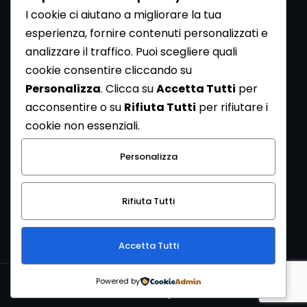
I cookie ci aiutano a migliorare la tua
esperienza, fornire contenuti personalizzati e
analizzare il traffico. Puoi scegliere quali
Newsletter
cookie consentire cliccando su
Se vuoi ricevere la Rivista gratuita di archeologia realizzata
Personalizza
. Clicca su
Accetta Tutti
per
dalla Redazione di ArcheoMedia iscriviti alla nostra
acconsentire o su
Rifiuta Tutti
per rifiutare i
Newsletter [
Clicca Qui
]
cookie non essenziali.
Con l'invio del messaggio l'utente dichiara di aver letto
Personalizza
l’informativa sulla privacy e di acconsentire al trattamento
dei propri dati personali.
Rifiuta Tutti
[
Informativa Privacy
]
Accetta Tutti
Copyright © 1999-2026
Mediares S.c.
PI 07341730013 - [
PRIVACY
Powered by
POLICY
]