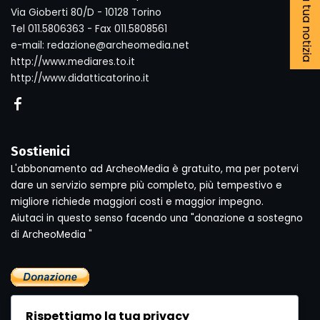
Segnala la tua notizia
Via Gioberti 80/D - 10128 Torino
Tel 011.5806363 - Fax 011.5808561
e-mail: redazione@archeomedia.net
http://www.mediares.to.it
http://www.didatticatorino.it
Sostienici
L'abbonamento ad ArcheoMedia è gratuito, ma per potervi
dare un servizio sempre più completo, più tempestivo e
migliore richiede maggiori costi e maggior impegno.
Aiutaci in questo senso facendo una "donazione a sostegno
di ArcheoMedia "
Rispettiamo la tua privacy