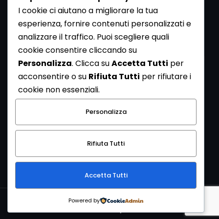
I cookie ci aiutano a migliorare la tua
esperienza, fornire contenuti personalizzati e
analizzare il traffico. Puoi scegliere quali
Newsletter
cookie consentire cliccando su
Se vuoi ricevere la Rivista gratuita di archeologia realizzata
Personalizza
. Clicca su
Accetta Tutti
per
dalla Redazione di ArcheoMedia iscriviti alla nostra
acconsentire o su
Rifiuta Tutti
per rifiutare i
Newsletter [
Clicca Qui
]
cookie non essenziali.
Con l'invio del messaggio l'utente dichiara di aver letto
Personalizza
l’informativa sulla privacy e di acconsentire al trattamento
dei propri dati personali.
Rifiuta Tutti
[
Informativa Privacy
]
Accetta Tutti
Copyright © 1999-2026
Mediares S.c.
PI 07341730013 - [
PRIVACY
Powered by
POLICY
]