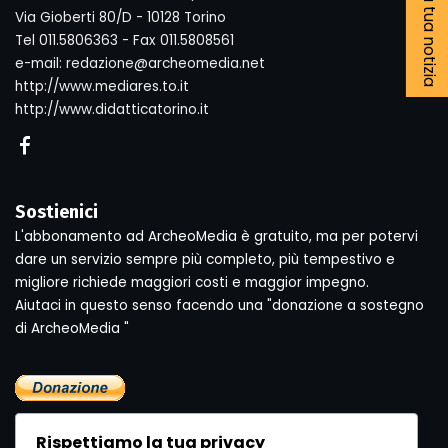
Segnala la tua notizia
Via Gioberti 80/D - 10128 Torino
Tel 011.5806363 - Fax 011.5808561
e-mail: redazione@archeomedia.net
http://www.mediares.to.it
http://www.didatticatorino.it
Sostienici
L'abbonamento ad ArcheoMedia è gratuito, ma per potervi
dare un servizio sempre più completo, più tempestivo e
migliore richiede maggiori costi e maggior impegno.
Aiutaci in questo senso facendo una "donazione a sostegno
di ArcheoMedia "
Rispettiamo la tua privacy