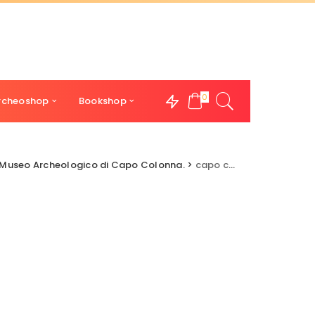
0
rcheoshop
Bookshop
l Museo Archeologico di Capo Colonna.
>
capo colonna