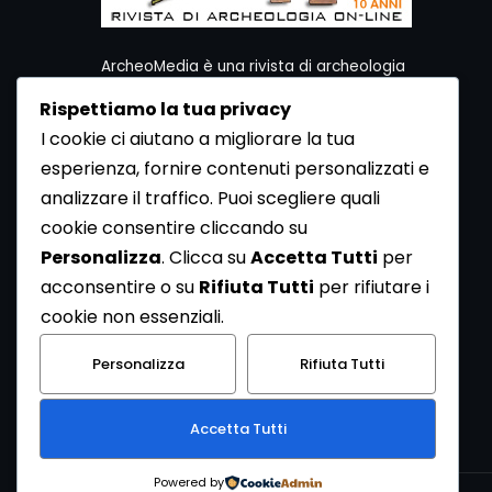
ArcheoMedia è una rivista di archeologia
ideata da Mediares S.c.
Rispettiamo la tua privacy
Per contattare la Redazione potete utilizzare i
I cookie ci aiutano a migliorare la tua
seguenti recapiti:
esperienza, fornire contenuti personalizzati e
Redazione ArcheoMedia c/o Mediares S.c.
Via Gioberti 80/D - 10128 Torino
analizzare il traffico. Puoi scegliere quali
Tel 011.5806363 - Fax 011.5808561
cookie consentire cliccando su
e-mail: redazione@archeomedia.net
Personalizza
. Clicca su
Accetta Tutti
per
http://www.mediares.to.it
acconsentire o su
Rifiuta Tutti
per rifiutare i
http://www.didatticatorino.it
cookie non essenziali.
Personalizza
Rifiuta Tutti
Accetta Tutti
Powered by