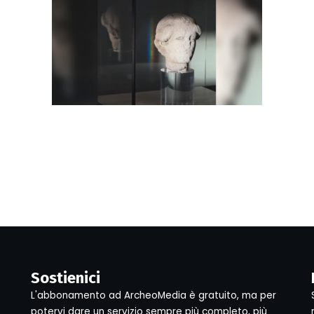
Sostienici
L'abbonamento ad ArcheoMedia è gratuito, ma per
potervi dare un servizio sempre più completo, più