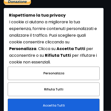
Rispettiamo la tua privacy
I cookie ci aiutano a migliorare la tua
esperienza, fornire contenuti personalizzati e
analizzare il traffico. Puoi scegliere quali
Newsletter
cookie consentire cliccando su
Se vuoi ricevere la Rivista gratuita di archeologia realizzata
Personalizza
. Clicca su
Accetta Tutti
per
dalla Redazione di ArcheoMedia iscriviti alla nostra
acconsentire o su
Rifiuta Tutti
per rifiutare i
Newsletter [
Clicca Qui
]
cookie non essenziali.
Con l'invio del messaggio l'utente dichiara di aver letto
Personalizza
l’informativa sulla privacy e di acconsentire al trattamento
dei propri dati personali.
Rifiuta Tutti
[
Informativa Privacy
]
Accetta Tutti