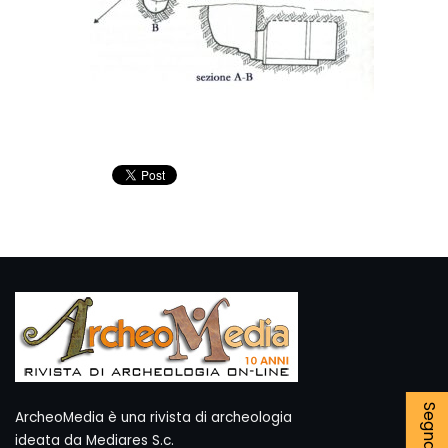
ArcheoMedia è una rivista di archeologia
ideata da Mediares S.c.