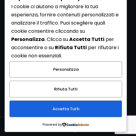
I cookie ci aiutano a migliorare la tua
esperienza, fornire contenuti personalizzati e
analizzare il traffico. Puoi scegliere quali
Newsletter
cookie consentire cliccando su
Se vuoi ricevere la Rivista gratuita di archeologia realizzata
Personalizza
. Clicca su
Accetta Tutti
per
dalla Redazione di ArcheoMedia iscriviti alla nostra
acconsentire o su
Rifiuta Tutti
per rifiutare i
Newsletter [
Clicca Qui
]
cookie non essenziali.
Con l'invio del messaggio l'utente dichiara di aver letto
Personalizza
l’informativa sulla privacy e di acconsentire al trattamento
dei propri dati personali.
Rifiuta Tutti
[
Informativa Privacy
]
Accetta Tutti
Copyright © 1999-2026
Mediares S.c.
PI 07341730013 - [
PRIVACY
Powered by
POLICY
]