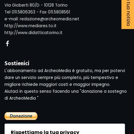
Segnala la tua notizia
Via Gioberti 80/D - 10128 Torino
Tel 011.5806363 - Fax 011.5808561
e-mail: redazione@archeomedia.net
http://www.mediares.to.it
http://www.didatticatorino.it
Sostienici
L'abbonamento ad ArcheoMedia è gratuito, ma per potervi
dare un servizio sempre più completo, più tempestivo e
migliore richiede maggiori costi e maggior impegno.
Aiutaci in questo senso facendo una "donazione a sostegno
di ArcheoMedia "
Rispettiamo la tua privacy