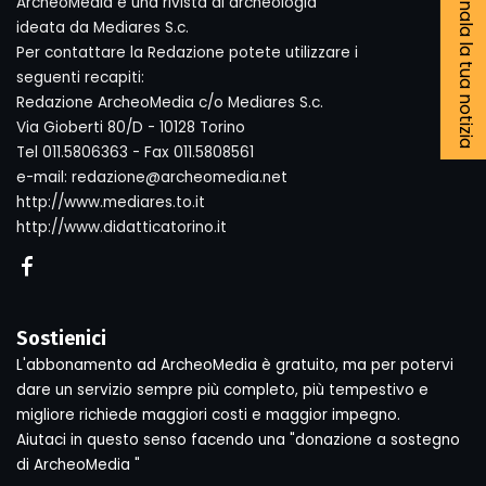
Segnala la tua notizia
ArcheoMedia è una rivista di archeologia
ideata da Mediares S.c.
Per contattare la Redazione potete utilizzare i
seguenti recapiti:
Redazione ArcheoMedia c/o Mediares S.c.
Via Gioberti 80/D - 10128 Torino
Tel 011.5806363 - Fax 011.5808561
e-mail: redazione@archeomedia.net
http://www.mediares.to.it
http://www.didatticatorino.it
Sostienici
L'abbonamento ad ArcheoMedia è gratuito, ma per potervi
dare un servizio sempre più completo, più tempestivo e
migliore richiede maggiori costi e maggior impegno.
Aiutaci in questo senso facendo una "donazione a sostegno
di ArcheoMedia "