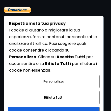
Rispettiamo la tua privacy
I cookie ci aiutano a migliorare la tua
esperienza, fornire contenuti personalizzati e
analizzare il traffico. Puoi scegliere quali
Newsletter
cookie consentire cliccando su
Se vuoi ricevere la Rivista gratuita di archeologia realizzata
Personalizza
. Clicca su
Accetta Tutti
per
dalla Redazione di ArcheoMedia iscriviti alla nostra
acconsentire o su
Rifiuta Tutti
per rifiutare i
Newsletter [
Clicca Qui
]
cookie non essenziali.
Con l'invio del messaggio l'utente dichiara di aver letto
Personalizza
l’informativa sulla privacy e di acconsentire al trattamento
dei propri dati personali.
Rifiuta Tutti
[
Informativa Privacy
]