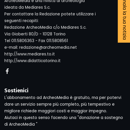
Segnala la tua notizia
ArcheoMedia è una rivista di archeologia
ideata da Mediares S.c.
Per contattare la Redazione potete utilizzare i
seguenti recapiti:
Redazione ArcheoMedia c/o Mediares S.c.
Via Gioberti 80/D - 10128 Torino
Tel 011.5806363 - Fax 011.5808561
e-mail: redazione@archeomedia.net
http://www.mediares.to.it
http://www.didatticatorino.it
Sostienici
L'abbonamento ad ArcheoMedia è gratuito, ma per potervi
dare un servizio sempre più completo, più tempestivo e
migliore richiede maggiori costi e maggior impegno.
Aiutaci in questo senso facendo una "donazione a sostegno
di ArcheoMedia "