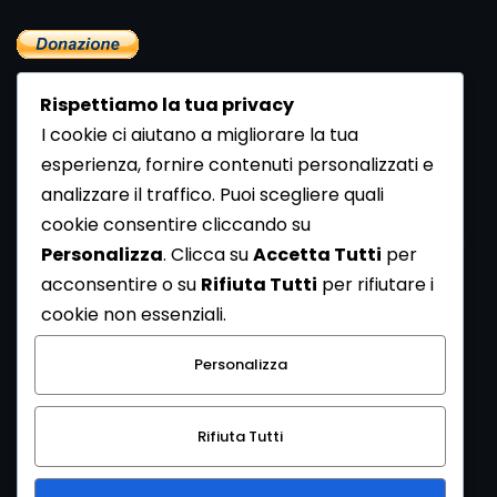
Rispettiamo la tua privacy
I cookie ci aiutano a migliorare la tua
esperienza, fornire contenuti personalizzati e
analizzare il traffico. Puoi scegliere quali
Newsletter
cookie consentire cliccando su
Se vuoi ricevere la Rivista gratuita di archeologia realizzata
Personalizza
. Clicca su
Accetta Tutti
per
dalla Redazione di ArcheoMedia iscriviti alla nostra
acconsentire o su
Rifiuta Tutti
per rifiutare i
Newsletter [
Clicca Qui
]
cookie non essenziali.
Con l'invio del messaggio l'utente dichiara di aver letto
Personalizza
l’informativa sulla privacy e di acconsentire al trattamento
dei propri dati personali.
Rifiuta Tutti
[
Informativa Privacy
]