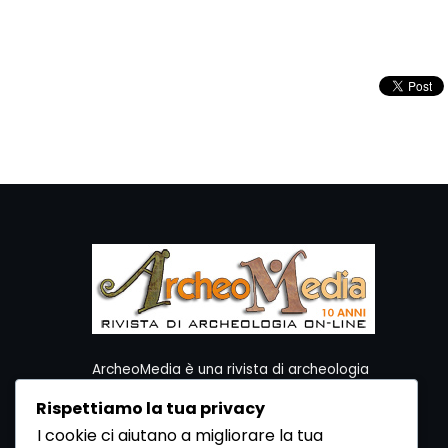
ArcheoMedia è una rivista di archeologia
ideata da Mediares S.c.
Rispettiamo la tua privacy
Per contattare la Redazione potete utilizzare i
I cookie ci aiutano a migliorare la tua
seguenti recapiti: