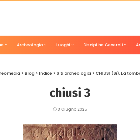
ne
Archeologia
Luoghi
Discipline Generali
A
cheomedia
>
Blog
>
Indice
>
Siti archeologici
>
CHIUSI (Si). La tomba
chiusi 3
3 Giugno 2025