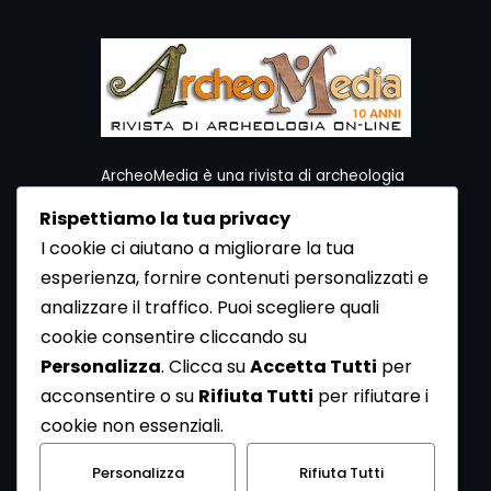
ArcheoMedia è una rivista di archeologia
ideata da Mediares S.c.
Rispettiamo la tua privacy
Per contattare la Redazione potete utilizzare i
I cookie ci aiutano a migliorare la tua
seguenti recapiti:
esperienza, fornire contenuti personalizzati e
Redazione ArcheoMedia c/o Mediares S.c.
Via Gioberti 80/D - 10128 Torino
analizzare il traffico. Puoi scegliere quali
Tel 011.5806363 - Fax 011.5808561
cookie consentire cliccando su
e-mail: redazione@archeomedia.net
Personalizza
. Clicca su
Accetta Tutti
per
http://www.mediares.to.it
acconsentire o su
Rifiuta Tutti
per rifiutare i
http://www.didatticatorino.it
cookie non essenziali.
Personalizza
Rifiuta Tutti