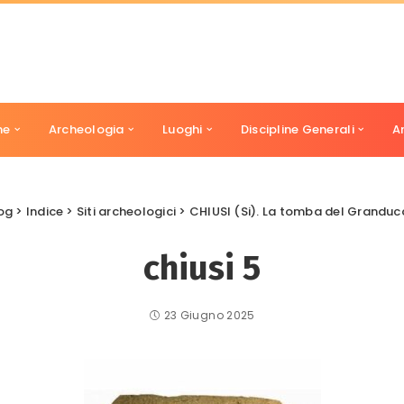
ne
Archeologia
Luoghi
Discipline Generali
A
og
>
Indice
>
Siti archeologici
>
CHIUSI (Si). La tomba del Granduc
chiusi 5
23 Giugno 2025