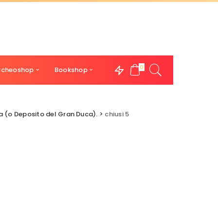
0
rcheoshop
Bookshop
a (o Deposito del Gran Duca).
>
chiusi 5