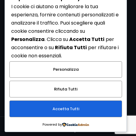
I cookie ci aiutano a migliorare la tua
esperienza, fornire contenuti personalizzati e
analizzare il traffico. Puoi scegliere quali
Newsletter
cookie consentire cliccando su
Se vuoi ricevere la Rivista gratuita di archeologia realizzata
Personalizza
. Clicca su
Accetta Tutti
per
dalla Redazione di ArcheoMedia iscriviti alla nostra
acconsentire o su
Rifiuta Tutti
per rifiutare i
Newsletter [
Clicca Qui
]
cookie non essenziali.
Con l'invio del messaggio l'utente dichiara di aver letto
Personalizza
l’informativa sulla privacy e di acconsentire al trattamento
dei propri dati personali.
Rifiuta Tutti
[
Informativa Privacy
]
Accetta Tutti
Copyright © 1999-2026
Mediares S.c.
PI 07341730013 - [
PRIVACY
Powered by
POLICY
]