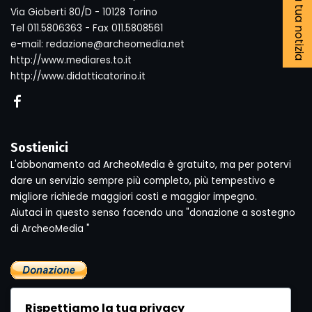
Segnala la tua notizia
Via Gioberti 80/D - 10128 Torino
Tel 011.5806363 - Fax 011.5808561
e-mail: redazione@archeomedia.net
http://www.mediares.to.it
http://www.didatticatorino.it
Sostienici
L'abbonamento ad ArcheoMedia è gratuito, ma per potervi
dare un servizio sempre più completo, più tempestivo e
migliore richiede maggiori costi e maggior impegno.
Aiutaci in questo senso facendo una "donazione a sostegno
di ArcheoMedia "
Rispettiamo la tua privacy