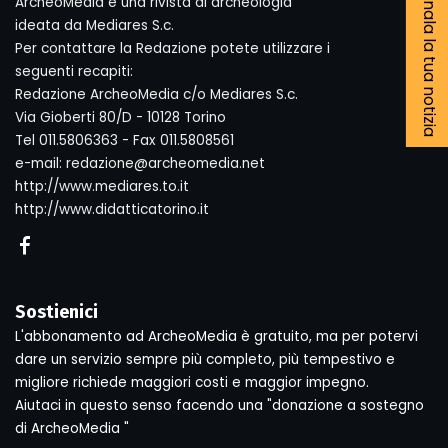
Segnala la tua notizia
ArcheoMedia è una rivista di archeologia
ideata da Mediares S.c.
Per contattare la Redazione potete utilizzare i
seguenti recapiti:
Redazione ArcheoMedia c/o Mediares S.c.
Via Gioberti 80/D - 10128 Torino
Tel 011.5806363 - Fax 011.5808561
e-mail: redazione@archeomedia.net
http://www.mediares.to.it
http://www.didatticatorino.it
Sostienici
L'abbonamento ad ArcheoMedia è gratuito, ma per potervi
dare un servizio sempre più completo, più tempestivo e
migliore richiede maggiori costi e maggior impegno.
Aiutaci in questo senso facendo una "donazione a sostegno
di ArcheoMedia "