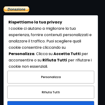
Rispettiamo la tua privacy
I cookie ci aiutano a migliorare la tua
esperienza, fornire contenuti personalizzati e
analizzare il traffico. Puoi scegliere quali
Newsletter
cookie consentire cliccando su
Se vuoi ricevere la Rivista gratuita di archeologia realizzata
Personalizza
. Clicca su
Accetta Tutti
per
dalla Redazione di ArcheoMedia iscriviti alla nostra
acconsentire o su
Rifiuta Tutti
per rifiutare i
Newsletter [
Clicca Qui
]
cookie non essenziali.
Con l'invio del messaggio l'utente dichiara di aver letto
Personalizza
l’informativa sulla privacy e di acconsentire al trattamento
dei propri dati personali.
Rifiuta Tutti
[
Informativa Privacy
]