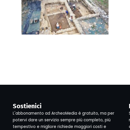
Sostienici
L'abbonamento ad ArcheoMedia è gratuito, ma per
potervi dare un servizio sempre più completo, più
tempestivo e migliore richiede maggiori costi e