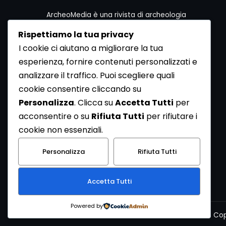
ArcheoMedia è una rivista di archeologia
ideata da Mediares S.c.
Rispettiamo la tua privacy
Per contattare la Redazione potete utilizzare i
I cookie ci aiutano a migliorare la tua
seguenti recapiti:
esperienza, fornire contenuti personalizzati e
Redazione ArcheoMedia c/o Mediares S.c.
Via Gioberti 80/D - 10128 Torino
analizzare il traffico. Puoi scegliere quali
Tel 011.5806363 - Fax 011.5808561
cookie consentire cliccando su
e-mail: redazione@archeomedia.net
Personalizza
. Clicca su
Accetta Tutti
per
http://www.mediares.to.it
acconsentire o su
Rifiuta Tutti
per rifiutare i
http://www.didatticatorino.it
cookie non essenziali.
Personalizza
Rifiuta Tutti
Accetta Tutti
Powered by
Cop