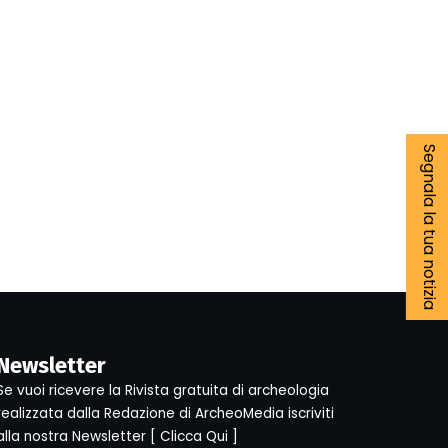
Segnala la tua notizia
Newsletter
Se vuoi ricevere la Rivista gratuita di archeologia
realizzata dalla Redazione di ArcheoMedia iscriviti
alla nostra Newsletter [
Clicca Qui
]