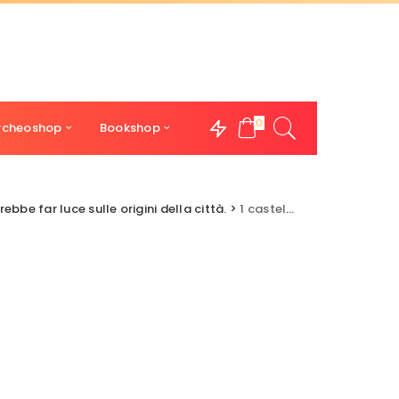
0
rcheoshop
Bookshop
be far luce sulle origini della città.
>
1 castelseprio