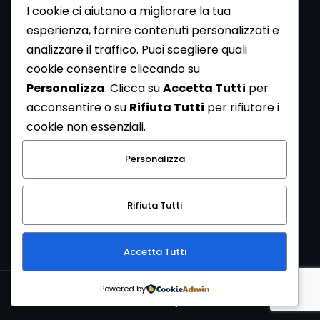
I cookie ci aiutano a migliorare la tua
esperienza, fornire contenuti personalizzati e
analizzare il traffico. Puoi scegliere quali
Newsletter
cookie consentire cliccando su
Se vuoi ricevere la Rivista gratuita di archeologia realizzata
Personalizza
. Clicca su
Accetta Tutti
per
dalla Redazione di ArcheoMedia iscriviti alla nostra
acconsentire o su
Rifiuta Tutti
per rifiutare i
Newsletter [
Clicca Qui
]
cookie non essenziali.
Con l'invio del messaggio l'utente dichiara di aver letto
Personalizza
l’informativa sulla privacy e di acconsentire al trattamento
dei propri dati personali.
Rifiuta Tutti
[
Informativa Privacy
]
Accetta Tutti
Copyright © 1999-2026
Mediares S.c.
PI 07341730013 - [
PRIVACY
Powered by
POLICY
]