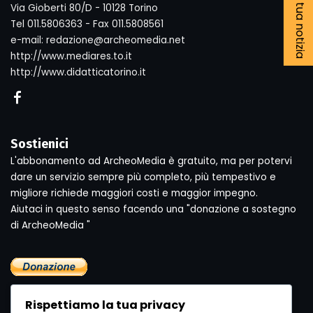
Segnala la tua notizia
Via Gioberti 80/D - 10128 Torino
Tel 011.5806363 - Fax 011.5808561
e-mail: redazione@archeomedia.net
http://www.mediares.to.it
http://www.didatticatorino.it
Sostienici
L'abbonamento ad ArcheoMedia è gratuito, ma per potervi
dare un servizio sempre più completo, più tempestivo e
migliore richiede maggiori costi e maggior impegno.
Aiutaci in questo senso facendo una "donazione a sostegno
di ArcheoMedia "
Rispettiamo la tua privacy