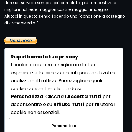
dare un servizio sempre più completo, più tempestivo e
migliore richiede maggiori costi e maggior impegno.
Aiutaci in questo senso facendo una "donazione a sostegno
di ArcheoMedia "
Rispettiamo la tua privacy
I cookie ci aiutano a migliorare la tua
esperienza, fornire contenuti personalizzati e
analizzare il traffico. Puoi scegliere quali
Newsletter
cookie consentire cliccando su
Se vuoi ricevere la Rivista gratuita di archeologia realizzata
Personalizza
. Clicca su
Accetta Tutti
per
dalla Redazione di ArcheoMedia iscriviti alla nostra
acconsentire o su
Rifiuta Tutti
per rifiutare i
Newsletter [
Clicca Qui
]
cookie non essenziali.
Con l'invio del messaggio l'utente dichiara di aver letto
Personalizza
l’informativa sulla privacy e di acconsentire al trattamento