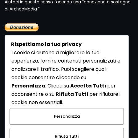
Aiutaci in questo senso facendo una "donazione a sostegno
di ArcheoMedia "
Rispettiamo la tua privacy
I cookie ci aiutano a migliorare la tua
esperienza, fornire contenuti personalizzati e
analizzare il traffico. Puoi scegliere quali
Newsletter
cookie consentire cliccando su
Se vuoi ricevere la Rivista gratuita di archeologia realizzata
Personalizza
. Clicca su
Accetta Tutti
per
dalla Redazione di ArcheoMedia iscriviti alla nostra
acconsentire o su
Rifiuta Tutti
per rifiutare i
Newsletter [
Clicca Qui
]
cookie non essenziali.
Con l'invio del messaggio l'utente dichiara di aver letto
Personalizza
l’informativa sulla privacy e di acconsentire al trattamento
dei propri dati personali.
Rifiuta Tutti