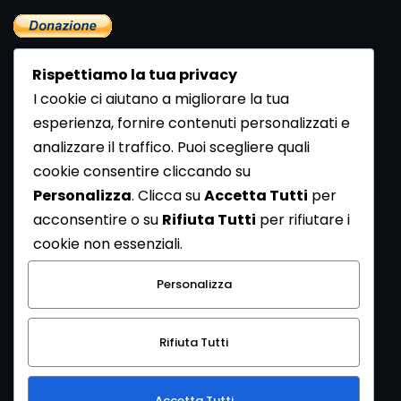
Rispettiamo la tua privacy
I cookie ci aiutano a migliorare la tua
esperienza, fornire contenuti personalizzati e
analizzare il traffico. Puoi scegliere quali
Newsletter
cookie consentire cliccando su
Se vuoi ricevere la Rivista gratuita di archeologia realizzata
Personalizza
. Clicca su
Accetta Tutti
per
dalla Redazione di ArcheoMedia iscriviti alla nostra
acconsentire o su
Rifiuta Tutti
per rifiutare i
Newsletter [
Clicca Qui
]
cookie non essenziali.
Con l'invio del messaggio l'utente dichiara di aver letto
Personalizza
l’informativa sulla privacy e di acconsentire al trattamento
dei propri dati personali.
Rifiuta Tutti
[
Informativa Privacy
]
Accetta Tutti