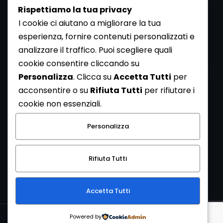
Rispettiamo la tua privacy
I cookie ci aiutano a migliorare la tua
esperienza, fornire contenuti personalizzati e
analizzare il traffico. Puoi scegliere quali
Newsletter
cookie consentire cliccando su
Se vuoi ricevere la Rivista gratuita di archeologia realizzata
Personalizza
. Clicca su
Accetta Tutti
per
dalla Redazione di ArcheoMedia iscriviti alla nostra
acconsentire o su
Rifiuta Tutti
per rifiutare i
Newsletter [
Clicca Qui
]
cookie non essenziali.
Con l'invio del messaggio l'utente dichiara di aver letto
Personalizza
l’informativa sulla privacy e di acconsentire al trattamento
dei propri dati personali.
Rifiuta Tutti
[
Informativa Privacy
]
Accetta Tutti
Copyright © 1999-2026
Mediares S.c.
PI 07341730013 - [
PRIVACY
Powered by