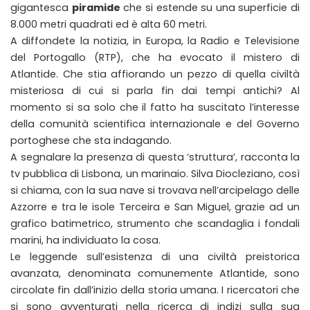
gigantesca
piramide
che si estende su una superficie di
8.000 metri quadrati ed è alta 60 metri.
A diffondete la notizia, in Europa, la Radio e Televisione
del Portogallo (RTP), che ha evocato il mistero di
Atlantide. Che stia affiorando un pezzo di quella civiltà
misteriosa di cui si parla fin dai tempi antichi? Al
momento si sa solo che il fatto ha suscitato l’interesse
della comunità scientifica internazionale e del Governo
portoghese che sta indagando.
A segnalare la presenza di questa ‘struttura’, racconta la
tv pubblica di Lisbona, un marinaio. Silva Diocleziano, così
si chiama, con la sua nave si trovava nell’arcipelago delle
Azzorre e tra le isole Terceira e San Miguel, grazie ad un
grafico batimetrico, strumento che scandaglia i fondali
marini, ha individuato la cosa.
Le leggende sull’esistenza di una civiltà preistorica
avanzata, denominata comunemente Atlantide, sono
circolate fin dall’inizio della storia umana. I ricercatori che
si sono avventurati nella ricerca di indizi sulla sua