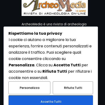
ArcheoMedia è una rivista di archeologia
ideata da Mediares S.c.
Rispettiamo la tua privacy
Per contattare la Redazione potete utilizzare i
I cookie ci aiutano a migliorare la tua
seguenti recapiti:
esperienza, fornire contenuti personalizzati e
Redazione ArcheoMedia c/o Mediares S.c.
Via Gioberti 80/D - 10128 Torino
analizzare il traffico. Puoi scegliere quali
Tel 011.5806363 - Fax 011.5808561
cookie consentire cliccando su
e-mail: redazione@archeomedia.net
Personalizza
. Clicca su
Accetta Tutti
per
http://www.mediares.to.it
acconsentire o su
Rifiuta Tutti
per rifiutare i
http://www.didatticatorino.it
cookie non essenziali.
Personalizza
Rifiuta Tutti
Accetta Tutti