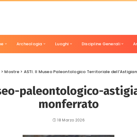
ne
Archeologia
Luoghi
Discipline Generali
A
>
Mostre
>
ASTI. Il Museo Paleontologico Territoriale dell’Astigia
eo-paleontologico-astigi
monferrato
18 Marzo 2026