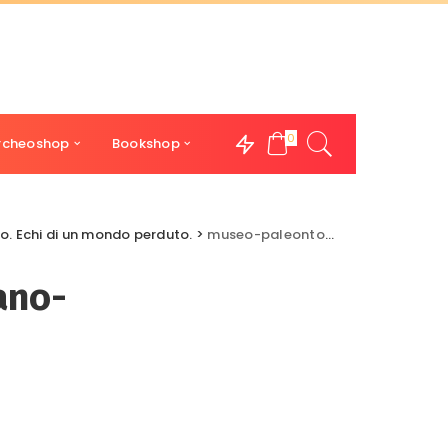
0
rcheoshop
Bookshop
no. Echi di un mondo perduto.
>
museo-paleontologico-astigiano-monferrato
ano-