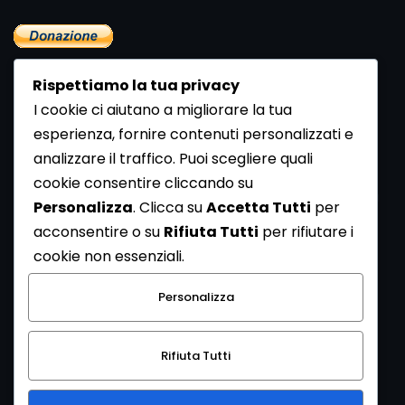
Rispettiamo la tua privacy
I cookie ci aiutano a migliorare la tua
esperienza, fornire contenuti personalizzati e
analizzare il traffico. Puoi scegliere quali
Newsletter
cookie consentire cliccando su
Se vuoi ricevere la Rivista gratuita di archeologia realizzata
Personalizza
. Clicca su
Accetta Tutti
per
dalla Redazione di ArcheoMedia iscriviti alla nostra
acconsentire o su
Rifiuta Tutti
per rifiutare i
Newsletter [
Clicca Qui
]
cookie non essenziali.
Con l'invio del messaggio l'utente dichiara di aver letto
Personalizza
l’informativa sulla privacy e di acconsentire al trattamento
dei propri dati personali.
Rifiuta Tutti
[
Informativa Privacy
]