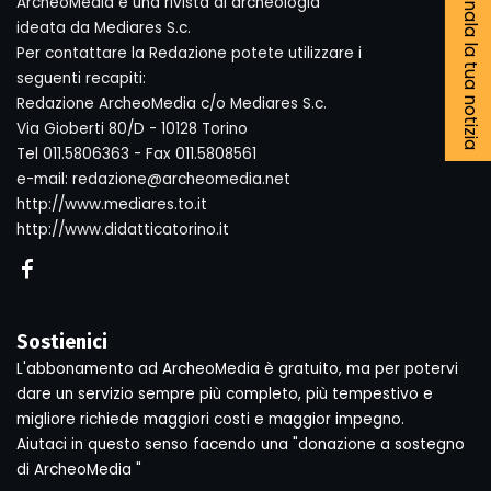
Segnala la tua notizia
ArcheoMedia è una rivista di archeologia
ideata da Mediares S.c.
Per contattare la Redazione potete utilizzare i
seguenti recapiti:
Redazione ArcheoMedia c/o Mediares S.c.
Via Gioberti 80/D - 10128 Torino
Tel 011.5806363 - Fax 011.5808561
e-mail: redazione@archeomedia.net
http://www.mediares.to.it
http://www.didatticatorino.it
Sostienici
L'abbonamento ad ArcheoMedia è gratuito, ma per potervi
dare un servizio sempre più completo, più tempestivo e
migliore richiede maggiori costi e maggior impegno.
Aiutaci in questo senso facendo una "donazione a sostegno
di ArcheoMedia "