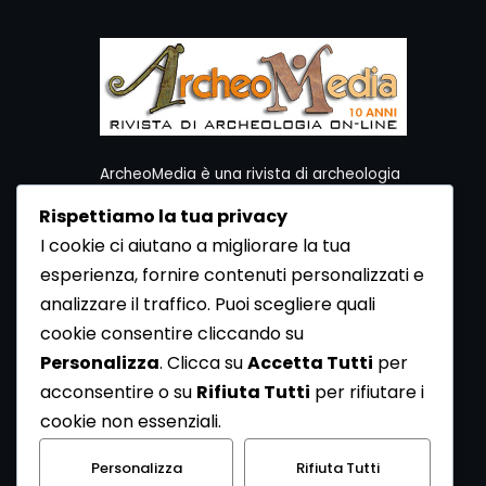
ArcheoMedia è una rivista di archeologia
ideata da Mediares S.c.
Rispettiamo la tua privacy
Per contattare la Redazione potete utilizzare i
I cookie ci aiutano a migliorare la tua
seguenti recapiti:
esperienza, fornire contenuti personalizzati e
Redazione ArcheoMedia c/o Mediares S.c.
Via Gioberti 80/D - 10128 Torino
analizzare il traffico. Puoi scegliere quali
Tel 011.5806363 - Fax 011.5808561
cookie consentire cliccando su
e-mail: redazione@archeomedia.net
Personalizza
. Clicca su
Accetta Tutti
per
http://www.mediares.to.it
acconsentire o su
Rifiuta Tutti
per rifiutare i
http://www.didatticatorino.it
cookie non essenziali.
Personalizza
Rifiuta Tutti