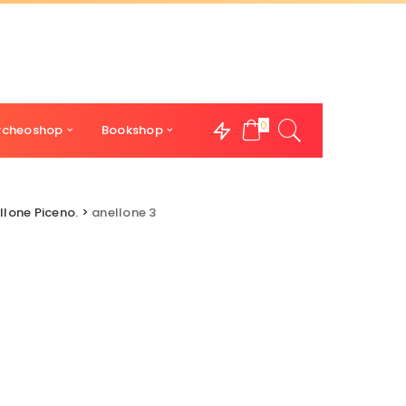
0
rcheoshop
Bookshop
llone Piceno.
>
anellone 3