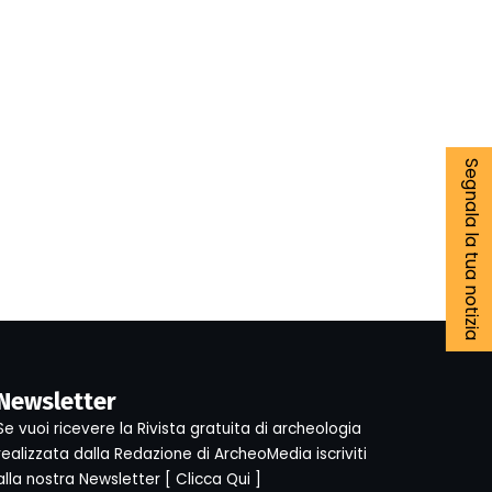
Segnala la tua notizia
Newsletter
Se vuoi ricevere la Rivista gratuita di archeologia
realizzata dalla Redazione di ArcheoMedia iscriviti
alla nostra Newsletter [
Clicca Qui
]