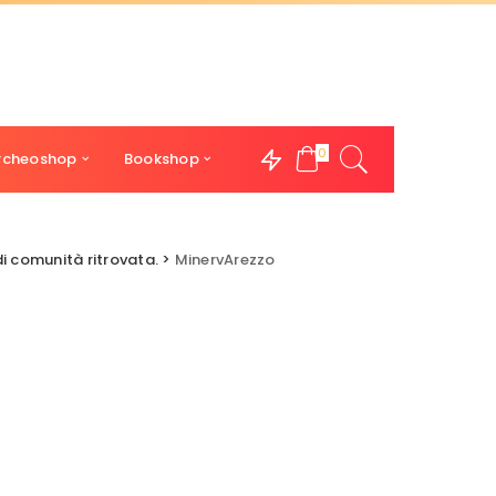
0
rcheoshop
Bookshop
di comunità ritrovata.
>
MinervArezzo