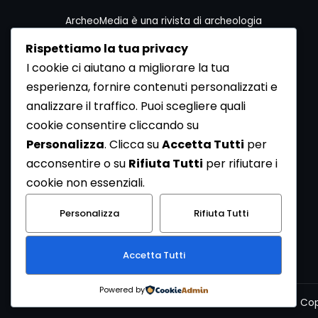
ArcheoMedia è una rivista di archeologia
ideata da Mediares S.c.
Rispettiamo la tua privacy
Per contattare la Redazione potete utilizzare i
I cookie ci aiutano a migliorare la tua
seguenti recapiti:
esperienza, fornire contenuti personalizzati e
Redazione ArcheoMedia c/o Mediares S.c.
Via Gioberti 80/D - 10128 Torino
analizzare il traffico. Puoi scegliere quali
Tel 011.5806363 - Fax 011.5808561
cookie consentire cliccando su
e-mail: redazione@archeomedia.net
Personalizza
. Clicca su
Accetta Tutti
per
http://www.mediares.to.it
acconsentire o su
Rifiuta Tutti
per rifiutare i
http://www.didatticatorino.it
cookie non essenziali.
Personalizza
Rifiuta Tutti
Accetta Tutti
Powered by
Cop