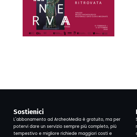
Sostienici
L'abbonamento ad ArcheoMedia è gratuito, ma per
potervi dare un servizio sempre più completo, più
tempestivo e migliore richiede maggiori costi e