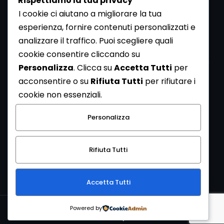
Rispettiamo la tua privacy
I cookie ci aiutano a migliorare la tua
esperienza, fornire contenuti personalizzati e
analizzare il traffico. Puoi scegliere quali
Newsletter
cookie consentire cliccando su
Se vuoi ricevere la Rivista gratuita di archeologia realizzata
Personalizza
. Clicca su
Accetta Tutti
per
dalla Redazione di ArcheoMedia iscriviti alla nostra
acconsentire o su
Rifiuta Tutti
per rifiutare i
Newsletter [
Clicca Qui
]
cookie non essenziali.
Con l'invio del messaggio l'utente dichiara di aver letto
Personalizza
l’informativa sulla privacy e di acconsentire al trattamento
dei propri dati personali.
Rifiuta Tutti
[
Informativa Privacy
]
Accetta Tutti
Copyright © 1999-2026
Mediares S.c.
PI 07341730013 - [
PRIVACY
Powered by
POLICY
]