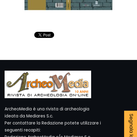
ArcheoMedia è una rivista di archeologia
ideata da Mediares S.c.
Per contattare la Redazione potete utilizzare i
seguenti recapiti: