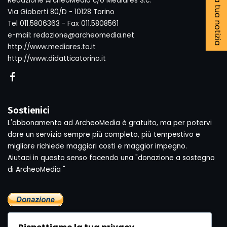
Segnala la tua notizia
Redazione ArcheoMedia c/o Mediares S.c.
Via Gioberti 80/D - 10128 Torino
Tel 011.5806363 - Fax 011.5808561
e-mail: redazione@archeomedia.net
http://www.mediares.to.it
http://www.didatticatorino.it
Sostienici
L'abbonamento ad ArcheoMedia è gratuito, ma per potervi
dare un servizio sempre più completo, più tempestivo e
migliore richiede maggiori costi e maggior impegno.
Aiutaci in questo senso facendo una "donazione a sostegno
di ArcheoMedia "