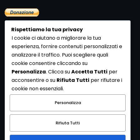
Rispettiamo la tua privacy
I cookie ci aiutano a migliorare la tua
esperienza, fornire contenuti personalizzati e
analizzare il traffico. Puoi scegliere quali
Newsletter
cookie consentire cliccando su
Se vuoi ricevere la Rivista gratuita di archeologia realizzata
Personalizza
. Clicca su
Accetta Tutti
per
dalla Redazione di ArcheoMedia iscriviti alla nostra
acconsentire o su
Rifiuta Tutti
per rifiutare i
Newsletter [
Clicca Qui
]
cookie non essenziali.
Con l'invio del messaggio l'utente dichiara di aver letto
Personalizza
l’informativa sulla privacy e di acconsentire al trattamento
dei propri dati personali.
Rifiuta Tutti
[
Informativa Privacy
]