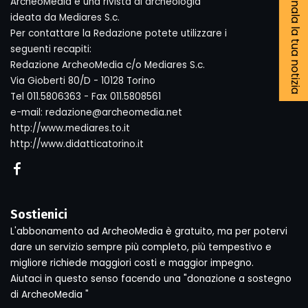
Segnala la tua notizia
ArcheoMedia è una rivista di archeologia
ideata da Mediares S.c.
Per contattare la Redazione potete utilizzare i
seguenti recapiti:
Redazione ArcheoMedia c/o Mediares S.c.
Via Gioberti 80/D - 10128 Torino
Tel 011.5806363 - Fax 011.5808561
e-mail: redazione@archeomedia.net
http://www.mediares.to.it
http://www.didatticatorino.it
Sostienici
L'abbonamento ad ArcheoMedia è gratuito, ma per potervi
dare un servizio sempre più completo, più tempestivo e
migliore richiede maggiori costi e maggior impegno.
Aiutaci in questo senso facendo una "donazione a sostegno
di ArcheoMedia "