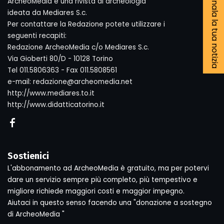
Segnala la tua notizia
ArcheoMedia è una rivista di archeologia
ideata da Mediares S.c.
Per contattare la Redazione potete utilizzare i
seguenti recapiti:
Redazione ArcheoMedia c/o Mediares S.c.
Via Gioberti 80/D - 10128 Torino
Tel 011.5806363 - Fax 011.5808561
e-mail: redazione@archeomedia.net
http://www.mediares.to.it
http://www.didatticatorino.it
Sostienici
L'abbonamento ad ArcheoMedia è gratuito, ma per potervi
dare un servizio sempre più completo, più tempestivo e
migliore richiede maggiori costi e maggior impegno.
Aiutaci in questo senso facendo una "donazione a sostegno
di ArcheoMedia "