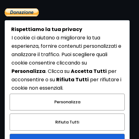
Rispettiamo la tua privacy
I cookie ci aiutano a migliorare la tua
esperienza, fornire contenuti personalizzati e
analizzare il traffico. Puoi scegliere quali
Newsletter
cookie consentire cliccando su
Se vuoi ricevere la Rivista gratuita di archeologia realizzata
Personalizza
. Clicca su
Accetta Tutti
per
dalla Redazione di ArcheoMedia iscriviti alla nostra
acconsentire o su
Rifiuta Tutti
per rifiutare i
Newsletter [
Clicca Qui
]
cookie non essenziali.
Con l'invio del messaggio l'utente dichiara di aver letto
Personalizza
l’informativa sulla privacy e di acconsentire al trattamento
dei propri dati personali.
Rifiuta Tutti
[
Informativa Privacy
]