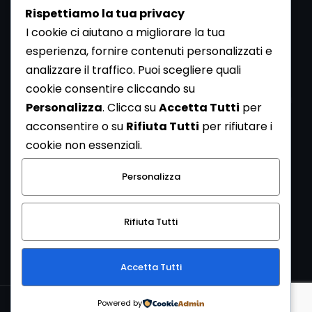
Rispettiamo la tua privacy
I cookie ci aiutano a migliorare la tua
esperienza, fornire contenuti personalizzati e
analizzare il traffico. Puoi scegliere quali
Newsletter
cookie consentire cliccando su
Se vuoi ricevere la Rivista gratuita di archeologia realizzata
Personalizza
. Clicca su
Accetta Tutti
per
dalla Redazione di ArcheoMedia iscriviti alla nostra
acconsentire o su
Rifiuta Tutti
per rifiutare i
Newsletter [
Clicca Qui
]
cookie non essenziali.
Con l'invio del messaggio l'utente dichiara di aver letto
Personalizza
l’informativa sulla privacy e di acconsentire al trattamento
dei propri dati personali.
Rifiuta Tutti
[
Informativa Privacy
]
Accetta Tutti
Copyright © 1999-2026
Mediares S.c.
PI 07341730013 - [
PRIVACY
Powered by