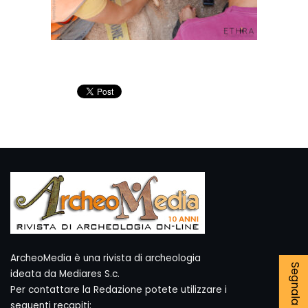
ArcheoMedia è una rivista di archeologia
ideata da Mediares S.c.
Per contattare la Redazione potete utilizzare i
seguenti recapiti: