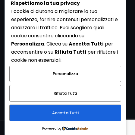
Rispettiamo la tua privacy
I cookie ci aiutano a migliorare la tua
esperienza, fornire contenuti personalizzati e
analizzare il traffico. Puoi scegliere quali
Newsletter
cookie consentire cliccando su
Se vuoi ricevere la Rivista gratuita di archeologia realizzata
Personalizza
. Clicca su
Accetta Tutti
per
dalla Redazione di ArcheoMedia iscriviti alla nostra
acconsentire o su
Rifiuta Tutti
per rifiutare i
Newsletter [
Clicca Qui
]
cookie non essenziali.
Con l'invio del messaggio l'utente dichiara di aver letto
Personalizza
l’informativa sulla privacy e di acconsentire al trattamento
dei propri dati personali.
Rifiuta Tutti
[
Informativa Privacy
]
Accetta Tutti
Copyright © 1999-2026
Mediares S.c.
PI 07341730013 - [
PRIVACY
Powered by
POLICY
]