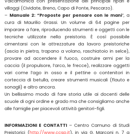
Valcamonica con presentazione dei principali ripari e
villaggi (Cividate, Breno, Capo di Ponte, Pescarzo).
–
Manuale 2: “Proposte per pensare con le mani
“, a
cura di Maurilio Grassi. Un volume di 64 pagine per
imparare a fare, riproducendo strumenti e oggetti con le
tecniche utilizzate nella preistoria. È così possibile
cimentarsi con le attrezzature da lavoro preistoriche
(ascia in pietra, trapano a volano, raschiatoio in selce),
provare ad accendere il fuoco, costruire armi per la
caccia (il propulsore, l’arco, le frecce), realizzare oggetti
vari come l’ago in osso e il pettine o contenitori in
corteccia di betulla, creare strumenti musicali (flauto e
sonagli) e altro ancora.
Un bellissimo modo di fare storia utile ai docenti delle
scuole di ogni ordine e grado ma che consigliamo anche
alle famiglie per piacevoli attività genitori-figli.
INFORMAZIONI E CONTATTI
– Centro Camuno di Studi
Preistorici (
http://www.ccsp.it
), in via G. Marconi n. 7 a