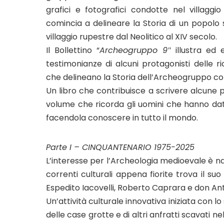
grafici e fotografici condotte nel villagg
comincia a delineare la Storia di un popolo
villaggio rupestre dal Neolitico al XIV secolo.
Il Bollettino “
Archeogruppo 9″
illustra ed 
testimonianze di alcuni protagonisti delle 
che delineano la Storia dell’Archeogruppo con
Un libro che contribuisce a scrivere alcune pa
volume che ricorda gli uomini che hanno dato 
facendola conoscere in tutto il mondo.
Parte I – CINQUANTENARIO 1975-2025
L’interesse per l’Archeologia medioevale è nat
correnti culturali appena fiorite trova il 
Espedito Iacovelli, Roberto Caprara e don An
Un’attività culturale innovativa iniziata con lo 
delle case grotte e di altri anfratti scavati n