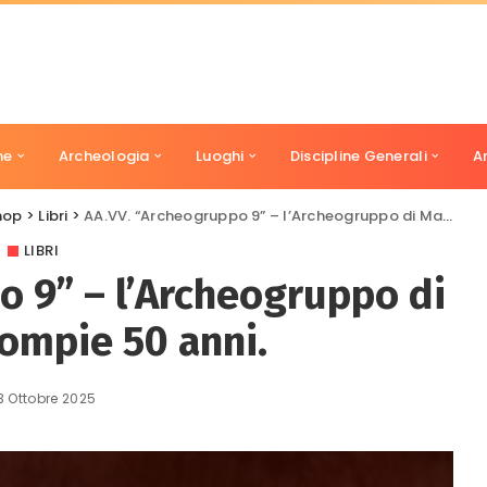
ne
Archeologia
Luoghi
Discipline Generali
A
hop
>
Libri
>
AA.VV. “Archeogruppo 9” – l’Archeogruppo di Massafra compie 50 anni.
LIBRI
o 9” – l’Archeogruppo di
ompie 50 anni.
3 Ottobre 2025