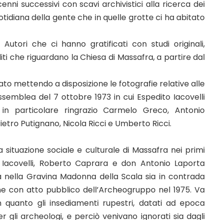
nni successivi con scavi archivistici alla ricerca dei
tidiana della gente che in quelle grotte ci ha abitato
 Autori che ci hanno gratificati con studi originali,
 che riguardano la Chiesa di Massafra, a partire dal
to mettendo a disposizione le fotografie relative alle
emblea del 7 ottobre 1973 in cui Espedito Iacovelli
; in particolare ringrazio Carmelo Greco, Antonio
ietro Putignano, Nicola Ricci e Umberto Ricci.
a situazione sociale e culturale di Massafra nei primi
to Iacovelli, Roberto Caprara e don Antonio Laporta
nella Gravina Madonna della Scala sia in contrada
one con atto pubblico dell’Archeogruppo nel 1975. Va
in quanto gli insediamenti rupestri, datati ad epoca
gli archeologi, e perciò venivano ignorati sia dagli