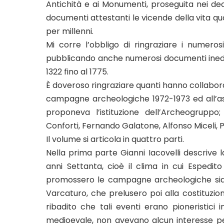
Antichità e ai Monumenti, proseguita nei dece
documenti attestanti le vicende della vita quo
per millenni.
Mi corre l’obbligo di ringraziare i numerosi
pubblicando anche numerosi documenti inediti
1322 fino al 1775.
È doveroso ringraziare quanti hanno collabora
campagne archeologiche 1972-1973 ed all’ass
proponeva l’istituzione dell’Archeogruppo
Conforti, Fernando Galatone, Alfonso Miceli, P
Il volume si articola in quattro parti.
Nella prima parte Gianni Iacovelli descrive l
anni Settanta, cioè il clima in cui Espedi
promossero le campagne archeologiche sia 
Varcaturo, che prelusero poi alla costituzi
ribadito che tali eventi erano pioneristici 
medioevale, non avevano alcun interesse per 