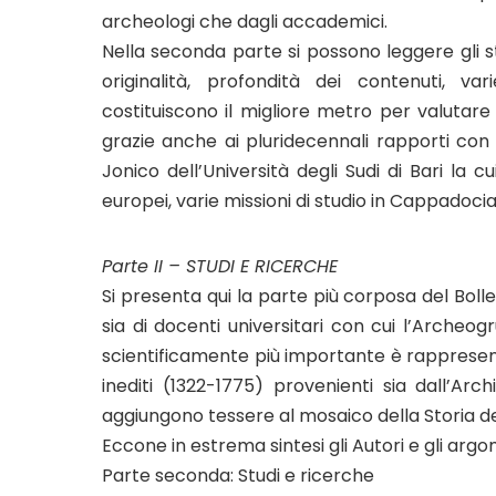
archeologi che dagli accademici.
Nella seconda parte si possono leggere gli s
originalità, profondità dei contenuti, va
costituiscono il migliore metro per valutare
grazie anche ai pluridecennali rapporti con l
Jonico dell’Università degli Sudi di Bari la c
europei, varie missioni di studio in Cappadocia 
Parte II – STUDI E RICERCHE
Si presenta qui la parte più corposa del Bollett
sia di docenti universitari con cui l’Archeo
scientificamente più importante è rappresent
inediti (1322-1775) provenienti sia dall’Arc
aggiungono tessere al mosaico della Storia de
Eccone in estrema sintesi gli Autori e gli argo
Parte seconda: Studi e ricerche