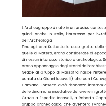
L’Archeogruppo è nato in un preciso contesto s
quindi anche in Italia, l’interesse per l’A
dell’Archeologia.
Fino agli anni Settanta le case grotte dell
quelle di Matera, erano considerate di epoc
di nessun interesse storico e archeologico. Sol
erano appannaggio degli storici dell’architett
Grazie al Gruppo di Massafra nasce l’interes
coniata da Gianni Iacovelli) che con i Conveg
Damiano Fonseca avrà risonanza internazi
delle dinamiche insediative del vivere in grott
Grazie a Espedito Iacovelli, a Roberto Ca
gruppo archeologico, che diventerà l’Archeo