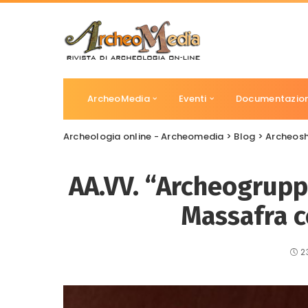
ArcheoMedia
Eventi
Documentazio
Archeologia online - Archeomedia
>
Blog
>
Archeos
AA.VV. “Archeogrupp
Massafra c
2