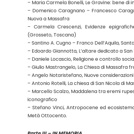
– Maria Carmela Bonelli, Le Gravine: bene di 
– Domenico Caragnano – Francesco Caragna
Nuova a Massafra
– Carmela Crescenzi, Evidenze epigrafiche
(Grosseto, Toscana)
– Santino A. Cugno – Franco Dell’Aquila, Sant
– Edoardo Giannotta, L’altare dedicato a San
– Daniele Locascio, Religione e controllo sociale
– Giulio Mastrangelo, La Chiesa di Massafra fra
– Angelo Notaristefano, Nuove considerazioni 
– Antonio Rotelli, La chiesa di San Nicola di Ma
– Marcello Scalzo, Maddalena tra eremi rupest
iconografico
– Stefano Vinci, Antropocene ed ecosistem
Metà Ottocento.
Parte III – IN MEMORIA