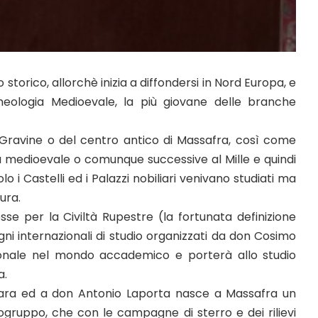
torico, allorchè inizia a diffondersi in Nord Europa, e
rcheologia Medioevale, la più giovane delle branche
e Gravine o del centro antico di Massafra, così come
a medioevale o comunque successive al Mille e quindi
o i Castelli ed i Palazzi nobiliari venivano studiati ma
ura.
se per la Civiltà Rupestre (la fortunata definizione
ni internazionali di studio organizzati da don Cosimo
onale nel mondo accademico e porterà allo studio
a.
prara ed a don Antonio Laporta nasce a Massafra un
gruppo, che con le campagne di sterro e dei rilievi