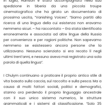
In luglio, Harrison è stato accompagnato nella sua
spedizione in Siberia da una piccola troupe
cinematografica che ha girato un documentario di
prossima uscita, “Vanishing Voices”. “Siamo partiti alla
ricerca di una lingua della cui esistenza non eravamo
nemmeno sicuri. – ha raccontato – Era stata identificata
erroneamente e associata ad altre lingue della Russia
per convenienza e per ragioni politiche. Non sapevamo
nemmeno se esistessero ancora persone che la
utilizzavano. Nessuno scienziato si era recato lì negli
ultimi trent’anni, e nessuno aveva mai registrato una sola
parola di quella lingua”.
I Chulym continuano a praticare il proprio antico stile di
vita basato sulla caccia, sul raccolto e sulla pesca. Ma a
causa di molti fattori sociali, politici e demografici,
stanno ora perdendo il proprio linguaggio ancestrale
con il suo unico sistema numerico, le strutture
grammaticali e i sistemi di classificazione. “Solo 35