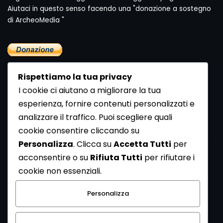
Aiutaci in questo senso facendo una "donazione a sostegno
di ArcheoMedia "
Rispettiamo la tua privacy
I cookie ci aiutano a migliorare la tua
esperienza, fornire contenuti personalizzati e
analizzare il traffico. Puoi scegliere quali
Newsletter
cookie consentire cliccando su
Se vuoi ricevere la Rivista gratuita di archeologia realizzata
Personalizza
. Clicca su
Accetta Tutti
per
dalla Redazione di ArcheoMedia iscriviti alla nostra
acconsentire o su
Rifiuta Tutti
per rifiutare i
Newsletter [
Clicca Qui
]
cookie non essenziali.
Con l'invio del messaggio l'utente dichiara di aver letto
Personalizza
l’informativa sulla privacy e di acconsentire al trattamento
dei propri dati personali.