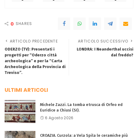
0
SHARES
ARTICOLO PRECEDENTE
ARTICOLO SUCCESSIVO
ODERZO (TV): Presentati i
LONDRA: I Neanderthal uccisi
progetti per “Oderzo città
dal freddo?
archeologica” e per la “Carta
Archeologica della Provincia di
Treviso”.
ULTIMI ARTICOLI
Michele Zazzi. La tomba etrusca di Orfeo ed
Euridice a Chiusi (SI).
6 Agosto 2026
CROAZIA. Curzola: a Vela Spila le ceramiche più