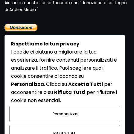
Aiutaci in questo senso facendo una "donazione a sostegno
di ArcheoMedia "
Rispettiamo la tua privacy
I cookie ci aiutano a migliorare la tua
esperienza, fornire contenuti personalizzati e
analizzare il traffico. Puoi scegliere quali
Newsletter
cookie consentire cliccando su
Se vuoi ricevere la Rivista gratuita di archeologia realizzata
Personalizza
. Clicca su
Accetta Tutti
per
dalla Redazione di ArcheoMedia iscriviti alla nostra
acconsentire o su
Rifiuta Tutti
per rifiutare i
Newsletter [
Clicca Qui
]
cookie non essenziali.
Con l'invio del messaggio l'utente dichiara di aver letto
Personalizza
l’informativa sulla privacy e di acconsentire al trattamento
dei propri dati personali.
Rifiuta Tutti