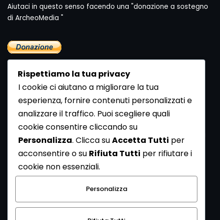
Aiutaci in questo senso facendo una "donazione a sostegno
di ArcheoMedia "
Rispettiamo la tua privacy
I cookie ci aiutano a migliorare la tua
esperienza, fornire contenuti personalizzati e
analizzare il traffico. Puoi scegliere quali
Newsletter
cookie consentire cliccando su
Se vuoi ricevere la Rivista gratuita di archeologia realizzata
Personalizza
. Clicca su
Accetta Tutti
per
dalla Redazione di ArcheoMedia iscriviti alla nostra
acconsentire o su
Rifiuta Tutti
per rifiutare i
Newsletter [
Clicca Qui
]
cookie non essenziali.
Con l'invio del messaggio l'utente dichiara di aver letto
Personalizza
l’informativa sulla privacy e di acconsentire al trattamento
dei propri dati personali.