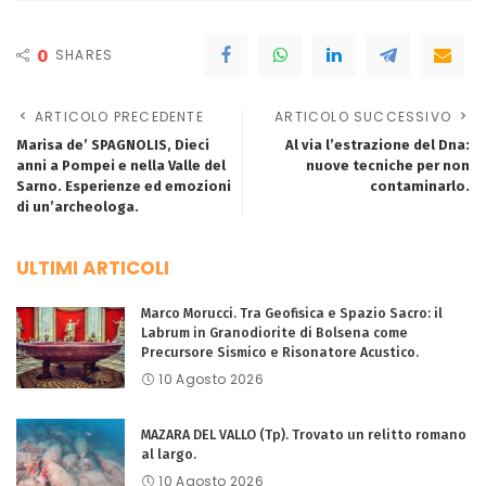
0
SHARES
ARTICOLO PRECEDENTE
ARTICOLO SUCCESSIVO
Marisa de’ SPAGNOLIS, Dieci
Al via l’estrazione del Dna:
anni a Pompei e nella Valle del
nuove tecniche per non
Sarno. Esperienze ed emozioni
contaminarlo.
di un’archeologa.
ULTIMI ARTICOLI
Marco Morucci. Tra Geofisica e Spazio Sacro: il
Labrum in Granodiorite di Bolsena come
Precursore Sismico e Risonatore Acustico.
10 Agosto 2026
MAZARA DEL VALLO (Tp). Trovato un relitto romano
al largo.
10 Agosto 2026