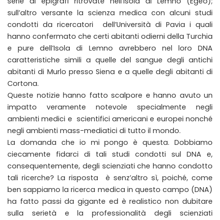
serie di epigrafi ritrovate nell’isola di Lemno (Egeo);
sull’altro versante la scienza medica con alcuni studi
condotti da ricercatori dell’Università di Pavia i quali
hanno confermato che certi abitanti odierni della Turchia
e pure dell’Isola di Lemno avrebbero nel loro DNA
caratteristiche simili a quelle del sangue degli antichi
abitanti di Murlo presso Siena e a quelle degli abitanti di
Cortona.
Queste notizie hanno fatto scalpore e hanno avuto un
impatto veramente notevole specialmente negli
ambienti medici e scientifici americani e europei nonché
negli ambienti mass-mediatici di tutto il mondo.
La domanda che io mi pongo è questa. Dobbiamo
ciecamente fidarci di tali studi condotti sul DNA e,
consequentemente, degli scienziati che hanno condotto
tali ricerche? La risposta è senz’altro sì, poiché, come
ben sappiamo la ricerca medica in questo campo (DNA)
ha fatto passi da gigante ed è realistico non dubitare
sulla serietà e la professionalità degli scienziati