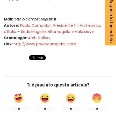
Segnala la tua notizia
Mail:
paolo.campidori@tin.it
Autore:
Paolo Campidori, Presidente f.f. Archeoclub
d’Italia – Sede Mugello, Altomugello e Valdisieve
Cronologia:
Arch. Italica
Link:
http://www.paolocampidori.com
Ti è piaciuto questo articolo?
0
0
0
0