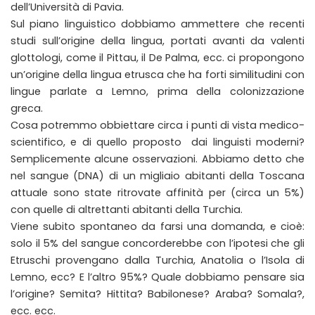
dell’Università di Pavia.
Sul piano linguistico dobbiamo ammettere che recenti
studi sull’origine della lingua, portati avanti da valenti
glottologi, come il Pittau, il De Palma, ecc. ci propongono
un’origine della lingua etrusca che ha forti similitudini con
lingue parlate a Lemno, prima della colonizzazione
greca.
Cosa potremmo obbiettare circa i punti di vista medico-
scientifico, e di quello proposto dai linguisti moderni?
Semplicemente alcune osservazioni. Abbiamo detto che
nel sangue (DNA) di un migliaio abitanti della Toscana
attuale sono state ritrovate affinità per (circa un 5%)
con quelle di altrettanti abitanti della Turchia.
Viene subito spontaneo da farsi una domanda, e cioè:
solo il 5% del sangue concorderebbe con l’ipotesi che gli
Etruschi provengano dalla Turchia, Anatolia o l’Isola di
Lemno, ecc? E l’altro 95%? Quale dobbiamo pensare sia
l’origine? Semita? Hittita? Babilonese? Araba? Somala?,
ecc. ecc.