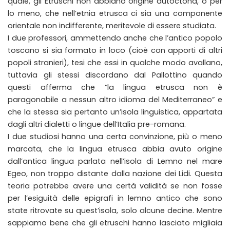
quale, gli Etruschi non abbiano origine autoctona, o per
lo meno, che nell’etnia etrusca ci sia una componente
orientale non indifferente, meritevole di essere studiata.
I due professori, ammettendo anche che l’antico popolo
toscano si sia formato in loco (cioè con apporti di altri
popoli stranieri), tesi che essi in qualche modo avallano,
tuttavia gli stessi discordano dal Pallottino quando
questi afferma che “la lingua etrusca non è
paragonabile a nessun altro idioma del Mediterraneo” e
che la stessa sia pertanto un’isola linguistica, appartata
dagli altri dialetti o lingue dell’Italia pre-romana.
I due studiosi hanno una certa convinzione, più o meno
marcata, che la lingua etrusca abbia avuto origine
dall’antica lingua parlata nell’isola di Lemno nel mare
Egeo, non troppo distante dalla nazione dei Lidi. Questa
teoria potrebbe avere una certà validità se non fosse
per l’esiguità delle epigrafi in lemno antico che sono
state ritrovate su quest’isola, solo alcune decine. Mentre
sappiamo bene che gli etruschi hanno lasciato migliaia