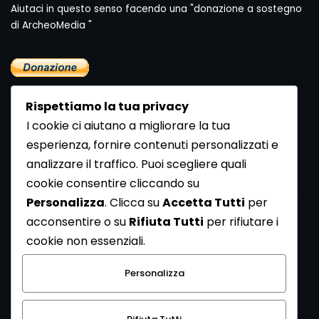
Aiutaci in questo senso facendo una "donazione a sostegno
di ArcheoMedia "
Rispettiamo la tua privacy
I cookie ci aiutano a migliorare la tua
esperienza, fornire contenuti personalizzati e
analizzare il traffico. Puoi scegliere quali
Newsletter
cookie consentire cliccando su
Se vuoi ricevere la Rivista gratuita di archeologia realizzata
Personalizza
. Clicca su
Accetta Tutti
per
dalla Redazione di ArcheoMedia iscriviti alla nostra
acconsentire o su
Rifiuta Tutti
per rifiutare i
Newsletter [
Clicca Qui
]
cookie non essenziali.
Con l'invio del messaggio l'utente dichiara di aver letto
Personalizza
l’informativa sulla privacy e di acconsentire al trattamento
dei propri dati personali.