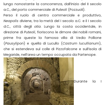
lungo nonostante la concorrenza, dall’inizio del II secolo
a.C., del porto commerciale di
Puteoli
(Pozzuoli).
Perso il ruolo di centro commerciale e produttivo,
Neapolis
diviene, tra la metà del I secolo a.C. e il I secolo
d.C., città degli
otia
. Lungo la costa occidentale, in
direzione di
Puteoli
, fioriscono le dimore dei nobili romani,
prime fra queste la famosa villa di Vedio Pollione
(
Pausylipon
) e quella di Lucullo (
Castrum lucullianum
),
che si estendeva sul colle di Pizzofalcone e sull’isola di
Megaride, nell’area un tempo occupata da Partenope.
Durante la I