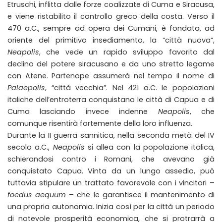
Etruschi, inflitta dalle forze coalizzate di Cuma e Siracusa,
e viene ristabilito il controllo greco della costa. Verso il
470 a.C., sempre ad opera dei Cumani, è fondata, ad
oriente del primitivo insediamento, la “città nuova”,
Neapolis
, che vede un rapido sviluppo favorito dal
declino del potere siracusano e da uno stretto legame
con Atene. Partenope assumerà nel tempo il nome di
Palaepolis
, “città vecchia”. Nel 421 a.C. le popolazioni
italiche dell’entroterra conquistano le città di Capua e di
Cuma lasciando invece indenne
Neapolis
, che
comunque risentirà fortemente della loro influenza.
Durante la II guerra sannitica, nella seconda metà del IV
secolo a.C.,
Neapolis
si allea con la popolazione italica,
schierandosi contro i Romani, che avevano già
conquistato Capua. Vinta da un lungo assedio, può
tuttavia stipulare un trattato favorevole con i vincitori –
foedus aequum
– che le garantisce il mantenimento di
una propria autonomia. Inizia così per la città un periodo
di notevole prosperità economica, che si protrarrà a