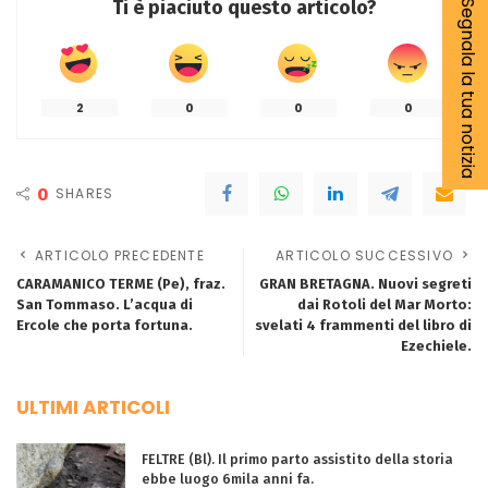
Ti è piaciuto questo articolo?
Segnala la tua notizia
2
0
0
0
0
SHARES
ARTICOLO PRECEDENTE
ARTICOLO SUCCESSIVO
CARAMANICO TERME (Pe), fraz.
GRAN BRETAGNA. Nuovi segreti
San Tommaso. L’acqua di
dai Rotoli del Mar Morto:
Ercole che porta fortuna.
svelati 4 frammenti del libro di
Ezechiele.
ULTIMI ARTICOLI
FELTRE (Bl). Il primo parto assistito della storia
ebbe luogo 6mila anni fa.