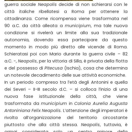
guerra sociale
Neapolis
decide di non schierarsi con le
città italiche ribellatesi a Roma per ottenere la
cittadinanza. Come ricompensa viene trasformata nel
90 a.C. da città alleata a
municipium
, ma tale nuova
condizione si rivelerà un limite alla sua tradizionale
autonomia, dovendo essa partecipare da questo
momento in modo più diretto alle vicende di Roma.
Schieratasi poi con Mario durante la guerra civile – 82
a.C. -,
Neapolis
, per la vittoria di Silla, è privata della flotta
e del possesso di
Pitecusa
(Ischia), cosa che determina
un notevole decadimento delle sue attività economiche.
In un periodo compreso tra l’età degli Antonini e quella
dei Severi – II-III secolo d.C. – si colloca l’inizio di una
nuova fase istituzionale della città, che viene
trasformata da
municipium
in
Colonia Aurelia Augusta
Antoniniana Felix Neapolis.
L’attenzione degli imperatori è
rivolta all’organizzazione del territorio circostante
piuttosto che alla città stessa.
Neapolis
, tuttavia, è
ormai considerata solo un centro minore della