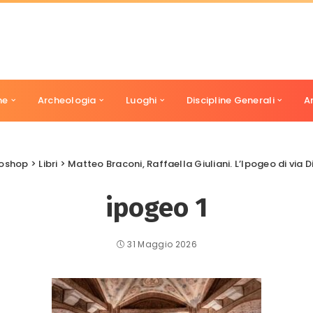
ne
Archeologia
Luoghi
Discipline Generali
A
oshop
>
Libri
>
Matteo Braconi, Raffaella Giuliani. L’Ipogeo di via Dino Comp
ipogeo 1
31 Maggio 2026