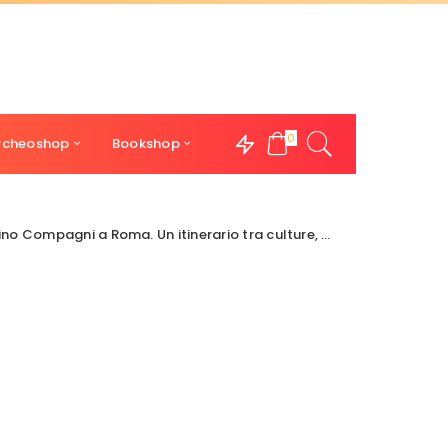
0
rcheoshop
Bookshop
agni a Roma. Un itinerario tra culture, temi e immagini.