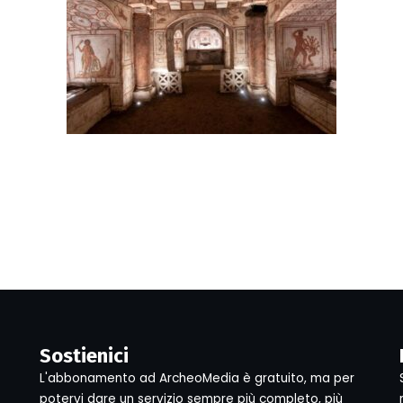
Sostienici
L'abbonamento ad ArcheoMedia è gratuito, ma per
potervi dare un servizio sempre più completo, più