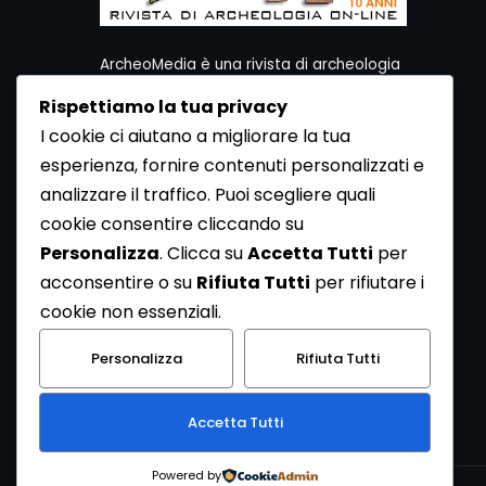
ArcheoMedia è una rivista di archeologia
ideata da Mediares S.c.
Rispettiamo la tua privacy
Per contattare la Redazione potete utilizzare i
I cookie ci aiutano a migliorare la tua
seguenti recapiti:
esperienza, fornire contenuti personalizzati e
Redazione ArcheoMedia c/o Mediares S.c.
Via Gioberti 80/D - 10128 Torino
analizzare il traffico. Puoi scegliere quali
Tel 011.5806363 - Fax 011.5808561
cookie consentire cliccando su
e-mail: redazione@archeomedia.net
Personalizza
. Clicca su
Accetta Tutti
per
http://www.mediares.to.it
acconsentire o su
Rifiuta Tutti
per rifiutare i
http://www.didatticatorino.it
cookie non essenziali.
Personalizza
Rifiuta Tutti
Accetta Tutti
Powered by