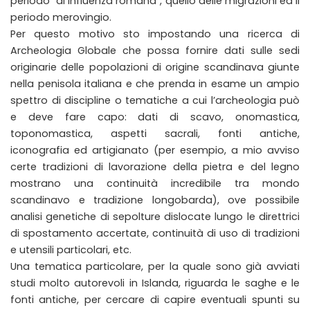
periodo “di influenza romana”, quello delle migrazioni ed il
periodo merovingio.
Per questo motivo sto impostando una ricerca di
Archeologia Globale che possa fornire dati sulle sedi
originarie delle popolazioni di origine scandinava giunte
nella penisola italiana e che prenda in esame un ampio
spettro di discipline o tematiche a cui l’archeologia può
e deve fare capo: dati di scavo, onomastica,
toponomastica, aspetti sacrali, fonti antiche,
iconografia ed artigianato (per esempio, a mio avviso
certe tradizioni di lavorazione della pietra e del legno
mostrano una continuità incredibile tra mondo
scandinavo e tradizione longobarda), ove possibile
analisi genetiche di sepolture dislocate lungo le direttrici
di spostamento accertate, continuità di uso di tradizioni
e utensili particolari, etc.
Una tematica particolare, per la quale sono già avviati
studi molto autorevoli in Islanda, riguarda le saghe e le
fonti antiche, per cercare di capire eventuali spunti su