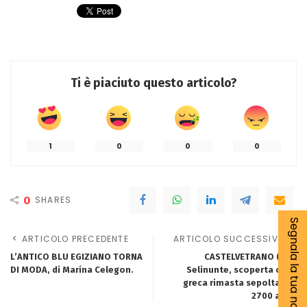
Ti è piaciuto questo articolo?
1
0
0
0
0
SHARES
Segnala la tua notizia
ARTICOLO PRECEDENTE
ARTICOLO SUCCESSIVO
L’ANTICO BLU EGIZIANO TORNA
CASTELVETRANO (Tp).
DI MODA, di Marina Celegon.
Selinunte, scoperta città
greca rimasta sepolta per
2700 anni.