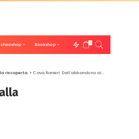
0
rcheoshop
Bookshop
la riscoperta.
>
Cava Ranieri. Dall’abbandono alla riscoperta.
alla