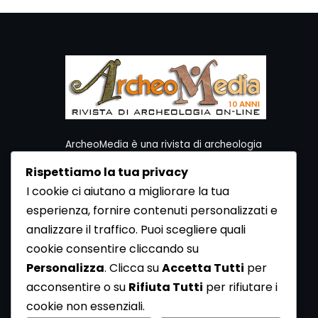
ArcheoMedia è una rivista di archeologia
ideata da Mediares S.c.
Rispettiamo la tua privacy
Per contattare la Redazione potete utilizzare i
I cookie ci aiutano a migliorare la tua
seguenti recapiti:
esperienza, fornire contenuti personalizzati e
Redazione ArcheoMedia c/o Mediares S.c.
Via Gioberti 80/D - 10128 Torino
analizzare il traffico. Puoi scegliere quali
Tel 011.5806363 - Fax 011.5808561
cookie consentire cliccando su
e-mail: redazione@archeomedia.net
Personalizza
. Clicca su
Accetta Tutti
per
http://www.mediares.to.it
acconsentire o su
Rifiuta Tutti
per rifiutare i
http://www.didatticatorino.it
cookie non essenziali.