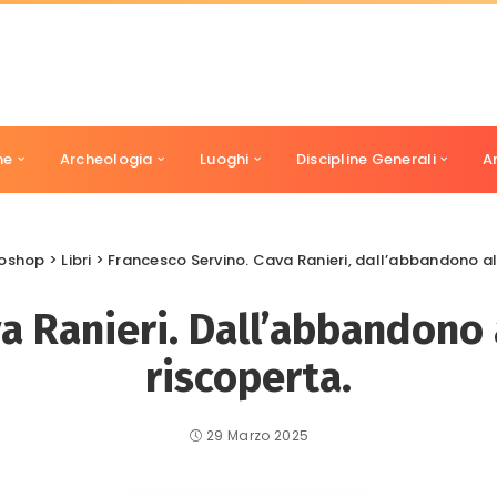
ne
Archeologia
Luoghi
Discipline Generali
A
oshop
>
Libri
>
Francesco Servino. Cava Ranieri, dall’abbandono al
a Ranieri. Dall’abbandono 
riscoperta.
29 Marzo 2025