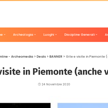
ne
Archeologia
Luoghi
Discipline Generali
A
nline - Archeomedia
>
Deals
>
BANNER
>
Gite e visite in Piemonte (
visite in Piemonte (anche v
24 Novembre 2020