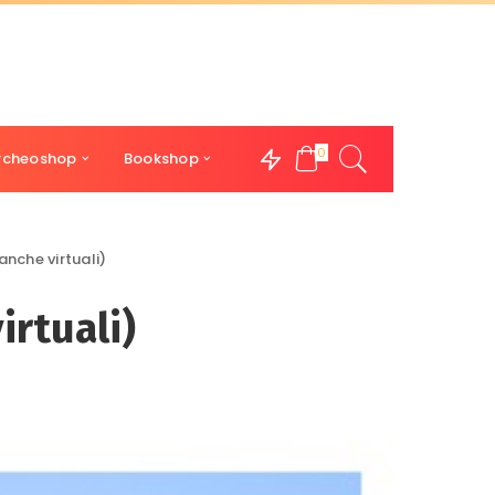
0
rcheoshop
Bookshop
anche virtuali)
irtuali)