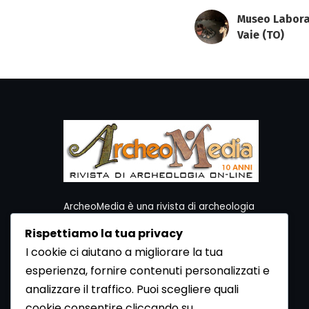
Museo Laborat
Vaie (TO)
ArcheoMedia è una rivista di archeologia
ideata da Mediares S.c.
Rispettiamo la tua privacy
Per contattare la Redazione potete utilizzare i
I cookie ci aiutano a migliorare la tua
seguenti recapiti:
esperienza, fornire contenuti personalizzati e
Redazione ArcheoMedia c/o Mediares S.c.
Via Gioberti 80/D - 10128 Torino
analizzare il traffico. Puoi scegliere quali
Tel 011.5806363 - Fax 011.5808561
cookie consentire cliccando su