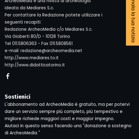
Segnala la tua notizia
ArcheoMedia è una rivista di archeologia
ideata da Mediares S.c.
Per contattare la Redazione potete utilizzare i
seguenti recapiti:
Redazione ArcheoMedia c/o Mediares S.c.
Via Gioberti 80/D - 10128 Torino
Tel 011.5806363 - Fax 011.5808561
e-mail: redazione@archeomedia.net
http://www.mediares.to.it
http://www.didatticatorino.it
Sostienici
L'abbonamento ad ArcheoMedia è gratuito, ma per potervi
dare un servizio sempre più completo, più tempestivo e
migliore richiede maggiori costi e maggior impegno.
Aiutaci in questo senso facendo una "donazione a sostegno
di ArcheoMedia "