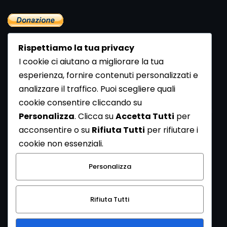
Rispettiamo la tua privacy
I cookie ci aiutano a migliorare la tua
esperienza, fornire contenuti personalizzati e
analizzare il traffico. Puoi scegliere quali
Newsletter
cookie consentire cliccando su
Se vuoi ricevere la Rivista gratuita di archeologia realizzata
Personalizza
. Clicca su
Accetta Tutti
per
dalla Redazione di ArcheoMedia iscriviti alla nostra
acconsentire o su
Rifiuta Tutti
per rifiutare i
Newsletter [
Clicca Qui
]
cookie non essenziali.
Con l'invio del messaggio l'utente dichiara di aver letto
Personalizza
l’informativa sulla privacy e di acconsentire al trattamento
dei propri dati personali.
Rifiuta Tutti
[
Informativa Privacy
]