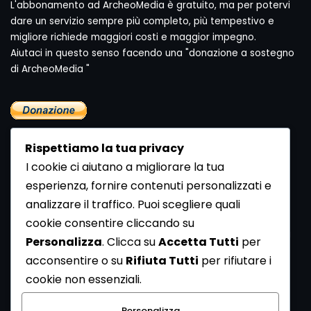
L'abbonamento ad ArcheoMedia è gratuito, ma per potervi
dare un servizio sempre più completo, più tempestivo e
migliore richiede maggiori costi e maggior impegno.
Aiutaci in questo senso facendo una "donazione a sostegno
di ArcheoMedia "
Rispettiamo la tua privacy
I cookie ci aiutano a migliorare la tua
esperienza, fornire contenuti personalizzati e
analizzare il traffico. Puoi scegliere quali
Newsletter
cookie consentire cliccando su
Se vuoi ricevere la Rivista gratuita di archeologia realizzata
Personalizza
. Clicca su
Accetta Tutti
per
dalla Redazione di ArcheoMedia iscriviti alla nostra
acconsentire o su
Rifiuta Tutti
per rifiutare i
Newsletter [
Clicca Qui
]
cookie non essenziali.
Con l'invio del messaggio l'utente dichiara di aver letto
Personalizza