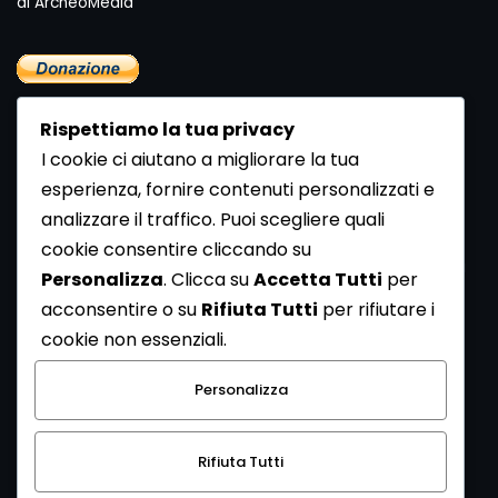
di ArcheoMedia "
Rispettiamo la tua privacy
I cookie ci aiutano a migliorare la tua
esperienza, fornire contenuti personalizzati e
analizzare il traffico. Puoi scegliere quali
Newsletter
cookie consentire cliccando su
Se vuoi ricevere la Rivista gratuita di archeologia realizzata
Personalizza
. Clicca su
Accetta Tutti
per
dalla Redazione di ArcheoMedia iscriviti alla nostra
acconsentire o su
Rifiuta Tutti
per rifiutare i
Newsletter [
Clicca Qui
]
cookie non essenziali.
Con l'invio del messaggio l'utente dichiara di aver letto
Personalizza
l’informativa sulla privacy e di acconsentire al trattamento
dei propri dati personali.
Rifiuta Tutti
[
Informativa Privacy
]