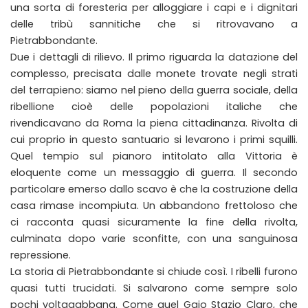
una sorta di foresteria per alloggiare i capi e i dignitari
delle tribù sannitiche che si ritrovavano a
Pietrabbondante.
Due i dettagli di rilievo. Il primo riguarda la datazione del
complesso, precisata dalle monete trovate negli strati
del terrapieno: siamo nel pieno della guerra sociale, della
ribellione cioè delle popolazioni italiche che
rivendicavano da Roma la piena cittadinanza. Rivolta di
cui proprio in questo santuario si levarono i primi squilli.
Quel tempio sul pianoro intitolato alla Vittoria è
eloquente come un messaggio di guerra. Il secondo
particolare emerso dallo scavo è che la costruzione della
casa rimase incompiuta. Un abbandono frettoloso che
ci racconta quasi sicuramente la fine della rivolta,
culminata dopo varie sconfitte, con una sanguinosa
repressione.
La storia di Pietrabbondante si chiude così. I ribelli furono
quasi tutti trucidati. Si salvarono come sempre solo
pochi voltagabbana. Come quel Gaio Stazio Claro, che