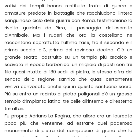
votivi dei templi hanno restituito trofei di guerra e
armature predate in battaglie che racchiudono l’intero
sanguinoso ciclo delle guerre con Roma, testimoniano la
rivolta guidata da Pirro, il passaggio dell’esercito
d’Annibale. Ma i ruderi che ora la costellano ne
raccontano soprattutto l’ultima fase, tra il secondo e il
primo secolo a.C, prima del rovinoso declino. C’è un
grande teatro, costruito su un tempio più arcaico e
scavato in epoca borbonica: un migliaio di posti con tre
file quasi intatte di 180 sedili di pietra, le stessa cifra del
senato della regione sannita che quasi certamente
veniva convocato anche qui in questo santuario sacro.
Più su entro un recinto di pietre poligonali c’è un grosso
tempio d’impianto latino: tre celle all’interno e all’esterno
tre altari.
Fu proprio Adriano La Regina, che allora era un laureato
poco più che ventenne, ad estrarre quel poderoso
monumento di pietra dal campaccio di grano che lo