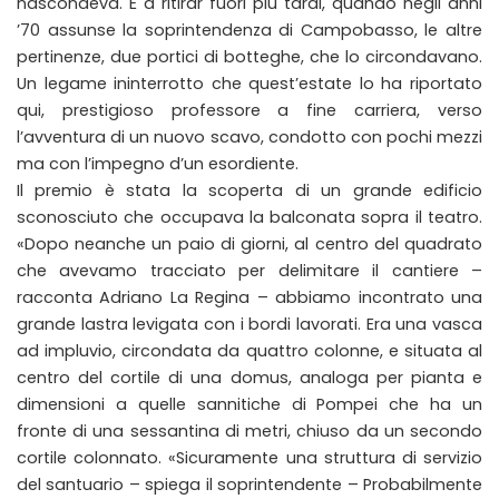
nascondeva. E a ritirar fuori più tardi, quando negli anni
’70 assunse la soprintendenza di Campobasso, le altre
pertinenze, due portici di botteghe, che lo circondavano.
Un legame ininterrotto che quest’estate lo ha riportato
qui, prestigioso professore a fine carriera, verso
l’avventura di un nuovo scavo, condotto con pochi mezzi
ma con l’impegno d’un esordiente.
Il premio è stata la scoperta di un grande edificio
sconosciuto che occupava la balconata sopra il teatro.
«Dopo neanche un paio di giorni, al centro del quadrato
che avevamo tracciato per delimitare il cantiere –
racconta Adriano La Regina – abbiamo incontrato una
grande lastra levigata con i bordi lavorati. Era una vasca
ad impluvio, circondata da quattro colonne, e situata al
centro del cortile di una domus, analoga per pianta e
dimensioni a quelle sannitiche di Pompei che ha un
fronte di una sessantina di metri, chiuso da un secondo
cortile colonnato. «Sicuramente una struttura di servizio
del santuario – spiega il soprintendente – Probabilmente