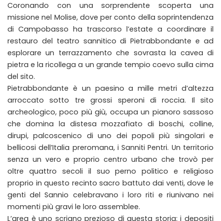
Coronando con una sorprendente scoperta una
missione nel Molise, dove per conto della soprintendenza
di Campobasso ha trascorso l’estate a coordinare il
restauro del teatro sannitico di Pietrabbondante e ad
esplorare un terrazzamento che sovrasta la cavea di
pietra e la ricollega a un grande tempio coevo sulla cima
del sito.
Pietrabbondante è un paesino a mille metri d’altezza
arroccato sotto tre grossi speroni di roccia. Il sito
archeologico, poco più giù, occupa un pianoro sassoso
che domina la distesa mozzafiato di boschi, colline,
dirupi, palcoscenico di uno dei popoli più singolari e
bellicosi dell’Italia preromana, i Sanniti Pentri. Un territorio
senza un vero e proprio centro urbano che trovò per
oltre quattro secoli il suo perno politico e religioso
proprio in questo recinto sacro battuto dai venti, dove le
genti del Sannio celebravano i loro riti e riunivano nei
momenti più gravi le loro assemblee.
L’area è uno scrigno prezioso di questa storia: i depositi