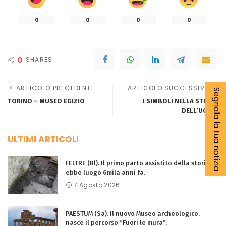
0
0
0
0
0
SHARES
ARTICOLO PRECEDENTE
ARTICOLO SUCCESSIVO
Segnala la tua notizia
TORINO – MUSEO EGIZIO
I SIMBOLI NELLA STORIA
DELL’UOMO
ULTIMI ARTICOLI
FELTRE (Bl). Il primo parto assistito della storia
ebbe luogo 6mila anni fa.
7 Agosto 2026
PAESTUM (Sa). Il nuovo Museo archeologico,
nasce il percorso “Fuori le mura”.