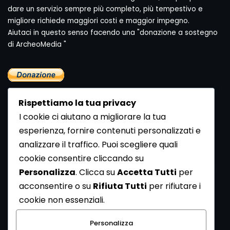
dare un servizio sempre più completo, più tempestivo e
migliore richiede maggiori costi e maggior impegno.
Aiutaci in questo senso facendo una "donazione a sostegno
di ArcheoMedia "
Rispettiamo la tua privacy
I cookie ci aiutano a migliorare la tua
esperienza, fornire contenuti personalizzati e
analizzare il traffico. Puoi scegliere quali
Newsletter
cookie consentire cliccando su
Se vuoi ricevere la Rivista gratuita di archeologia realizzata
Personalizza
. Clicca su
Accetta Tutti
per
dalla Redazione di ArcheoMedia iscriviti alla nostra
acconsentire o su
Rifiuta Tutti
per rifiutare i
Newsletter [
Clicca Qui
]
cookie non essenziali.
Con l'invio del messaggio l'utente dichiara di aver letto
Personalizza
l’informativa sulla privacy e di acconsentire al trattamento