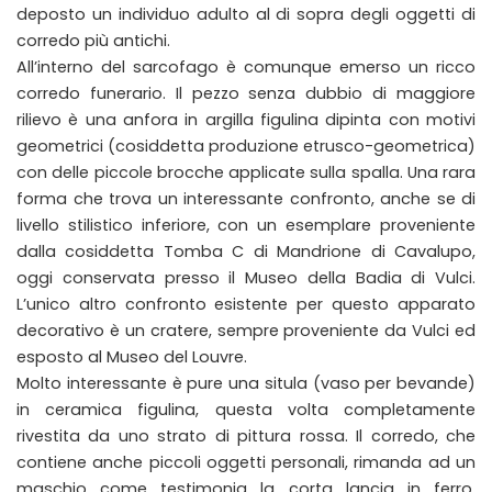
deposto un individuo adulto al di sopra degli oggetti di
corredo più antichi.
All’interno del sarcofago è comunque emerso un ricco
corredo funerario. Il pezzo senza dubbio di maggiore
rilievo è una anfora in argilla figulina dipinta con motivi
geometrici (cosiddetta produzione etrusco-geometrica)
con delle piccole brocche applicate sulla spalla. Una rara
forma che trova un interessante confronto, anche se di
livello stilistico inferiore, con un esemplare proveniente
dalla cosiddetta Tomba C di Mandrione di Cavalupo,
oggi conservata presso il Museo della Badia di Vulci.
L’unico altro confronto esistente per questo apparato
decorativo è un cratere, sempre proveniente da Vulci ed
esposto al Museo del Louvre.
Molto interessante è pure una situla (vaso per bevande)
in ceramica figulina, questa volta completamente
rivestita da uno strato di pittura rossa. Il corredo, che
contiene anche piccoli oggetti personali, rimanda ad un
maschio come testimonia la corta lancia in ferro,